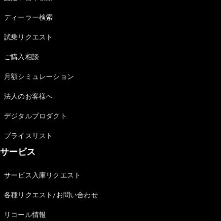
Sedan
E-Class
ディーラー検索
Sedan
S-Class
試乗リクエスト
New
Sedan
S-Class
ご購入相談
Sedan
New
Long
月額シミュレーション
Mercedes-
Maybach
New
法人のお客様へ
S-Class
デジタルプロダクト
試乗リクエ
プライスリスト
スト
サービス
オンライン
ショールー
ム
サービス入庫リクエスト
SUV
各種リクエスト/お問い合わせ
リコール情報