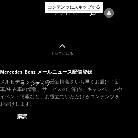
コンテンツにスキップする
プライバシーポリシー
トップに戻る
プライバシ
Mercedes-Benz メールニュース配信登録
ーポリシー
メルセデス・ベンツの最新情報をいち早くお届け！新
ラインアップ
車/中古車の情報、サービスのご案内、キャンペーンや
イベント情報など、お役立ていただけるコンテンツを
お届けします。
購読
Mercedes-Benz