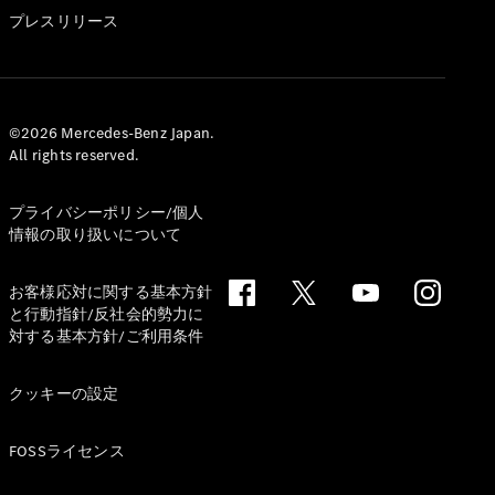
GLS
プレスリリース
G-
電気
Class
G-Class
試乗リクエ
©2026 Mercedes-Benz Japan.
All rights reserved.
スト
オンライン
ショールー
プライバシーポリシー/個人
ム
情報の取り扱いについて
Stationwagon
お客様応対に関する基本方針
と行動指針/反社会的勢力に
対する基本方針/ご利用条件
クッキーの設定
All
Stationwagon
FOSSライセンス
CLA
Shooting
New
電気