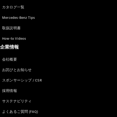
カタログ一覧
Mercedes-Benz Tips
All SUV
EQA
電気
取扱説明書
EQE
電気
SUV
How-to Videos
EQS
電気
企業情報
SUV
Mercedes-
Maybach
電気
会社概要
EQS SUV
GLA
お詫びとお知らせ
GLB
GLC
スポンサーシップ / CSR
GLC Coupé
GLE
採用情報
GLE Coupé
サステナビリティ
GLS
Mercedes-
よくあるご質問 (FAQ)
Maybach