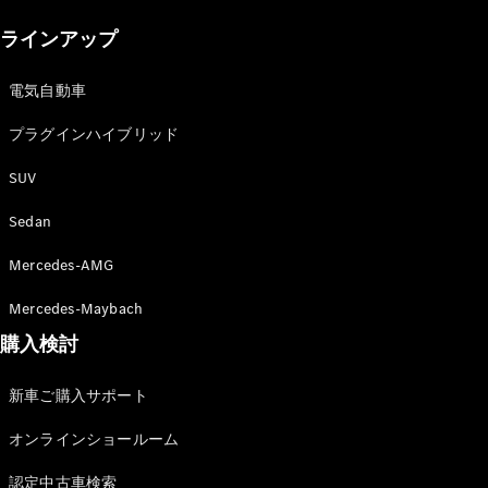
New models
ラインアップ
電気自動車モデル
プラグインハイブリッドモデル
電気自動車
プラグインハイブリッド
Sedan
SUV
Sedan
Mercedes-AMG
All Sedan
Mercedes-Maybach
CLA
購入検討
電気
Sedan
CLA
New
新車ご購入サポート
Sedan
C-Class
オンラインショールーム
Sedan
EQS
電気
認定中古車検索