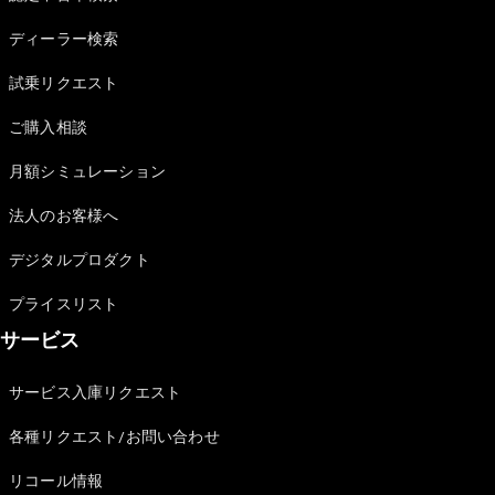
Sedan
E-Class
ディーラー検索
Sedan
S-Class
試乗リクエスト
New
Sedan
S-Class
ご購入相談
Sedan
New
Long
月額シミュレーション
Mercedes-
Maybach
New
法人のお客様へ
S-Class
デジタルプロダクト
試乗リクエ
プライスリスト
スト
サービス
オンライン
ショールー
ム
サービス入庫リクエスト
SUV
各種リクエスト/お問い合わせ
リコール情報