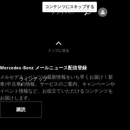
コンテンツにスキップする
プライバシーポリシー
トップに戻る
プライバシ
Mercedes-Benz メールニュース配信登録
ーポリシー
メルセデス・ベンツの最新情報をいち早くお届け！新
ラインアップ
車/中古車の情報、サービスのご案内、キャンペーンや
イベント情報など、お役立ていただけるコンテンツを
お届けします。
購読
Mercedes-Benz