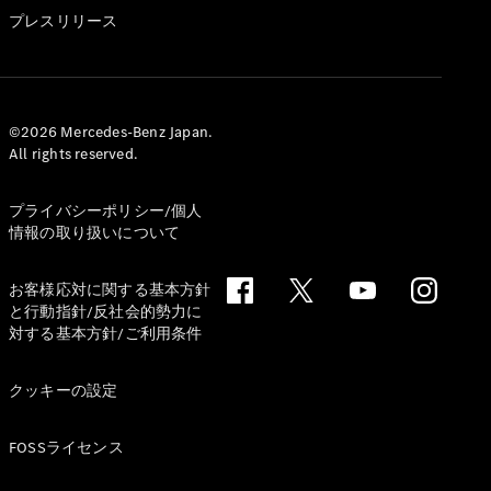
GLS
プレスリリース
G-
電気
Class
G-Class
試乗リクエ
©2026 Mercedes-Benz Japan.
All rights reserved.
スト
オンライン
ショールー
プライバシーポリシー/個人
ム
情報の取り扱いについて
Stationwagon
お客様応対に関する基本方針
と行動指針/反社会的勢力に
対する基本方針/ご利用条件
クッキーの設定
All
Stationwagon
FOSSライセンス
CLA
Shooting
New
電気