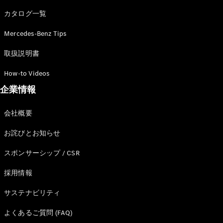
カタログ一覧
Mercedes-Benz Tips
All SUV
EQA
電気
取扱説明書
EQE
電気
SUV
How-to Videos
EQS
電気
企業情報
SUV
Mercedes-
Maybach
電気
会社概要
EQS SUV
GLA
お詫びとお知らせ
GLB
GLC
スポンサーシップ / CSR
GLC Coupé
GLE
採用情報
GLE Coupé
サステナビリティ
GLS
Mercedes-
よくあるご質問 (FAQ)
Maybach