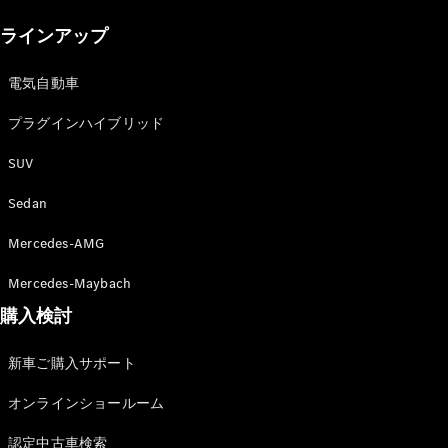
New models
ラインアップ
電気自動車モデル
プラグインハイブリッドモデル
電気自動車
プラグインハイブリッド
Sedan
SUV
Sedan
Mercedes-AMG
All Sedan
Mercedes-Maybach
CLA
購入検討
電気
Sedan
CLA
New
新車ご購入サポート
Sedan
C-Class
オンラインショールーム
Sedan
EQS
電気
認定中古車検索