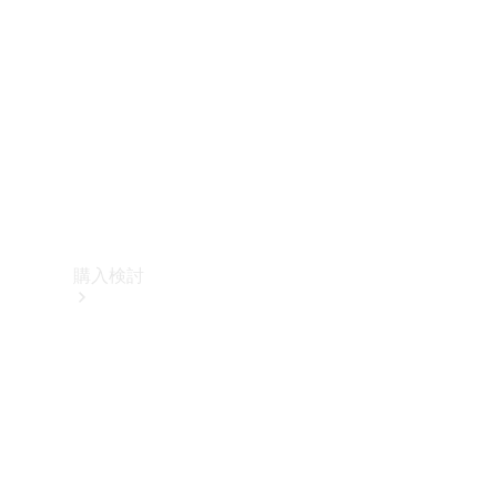
購入検討
オンライン