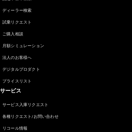
Sedan
E-Class
ディーラー検索
Sedan
S-Class
試乗リクエスト
New
Sedan
S-Class
ご購入相談
Sedan
New
Long
月額シミュレーション
Mercedes-
Maybach
New
法人のお客様へ
S-Class
デジタルプロダクト
試乗リクエ
プライスリスト
スト
サービス
オンライン
ショールー
ム
サービス入庫リクエスト
SUV
各種リクエスト/お問い合わせ
リコール情報