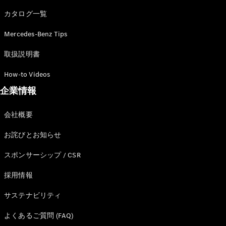
カタログ一覧
Mercedes-Benz Tips
All SUV
EQA
電気
取扱説明書
EQE
電気
SUV
How-to Videos
EQS
電気
企業情報
SUV
Mercedes-
Maybach
電気
会社概要
EQS SUV
GLA
お詫びとお知らせ
GLB
GLC
スポンサーシップ / CSR
GLC Coupé
GLE
採用情報
GLE Coupé
サステナビリティ
GLS
Mercedes-
よくあるご質問 (FAQ)
Maybach