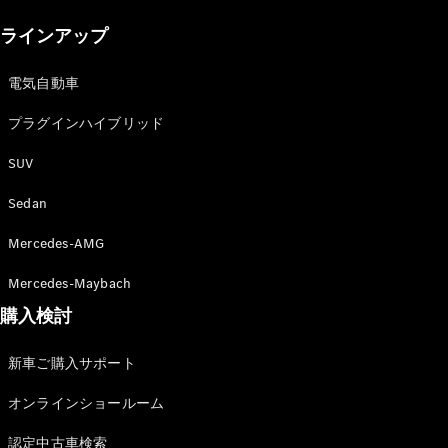
New models
ラインアップ
電気自動車モデル
プラグインハイブリッドモデル
電気自動車
プラグインハイブリッド
Sedan
SUV
Sedan
Mercedes-AMG
All Sedan
Mercedes-Maybach
CLA
購入検討
電気
Sedan
CLA
New
新車ご購入サポート
Sedan
C-Class
オンラインショールーム
Sedan
EQS
電気
認定中古車検索