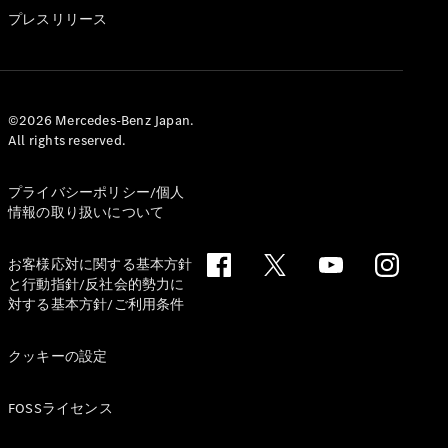
GLS
プレスリリース
G-
電気
Class
G-Class
試乗リクエ
©2026 Mercedes-Benz Japan.
All rights reserved.
スト
オンライン
ショールー
プライバシーポリシー/個人
ム
情報の取り扱いについて
Stationwagon
お客様応対に関する基本方針
と行動指針/反社会的勢力に
対する基本方針/ご利用条件
クッキーの設定
All
Stationwagon
FOSSライセンス
CLA
Shooting
New
電気