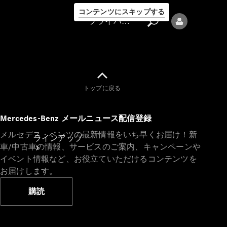
コンテンツにスキップする
プライバシーポリシー
トップに戻る
プライバシ
Mercedes-Benz メールニュース配信登録
ーポリシー
メルセデス・ベンツの最新情報をいち早くお届け！新
ラインアップ
車/中古車の情報、サービスのご案内、キャンペーンや
イベント情報など、お役立ていただけるコンテンツを
お届けします。
購読
Mercedes-Benz