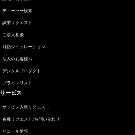
Sedan
E-Class
ディーラー検索
Sedan
S-Class
試乗リクエスト
New
Sedan
S-Class
ご購入相談
Sedan
New
Long
月額シミュレーション
Mercedes-
Maybach
New
法人のお客様へ
S-Class
デジタルプロダクト
試乗リクエ
プライスリスト
スト
サービス
オンライン
ショールー
ム
サービス入庫リクエスト
SUV
各種リクエスト/お問い合わせ
リコール情報