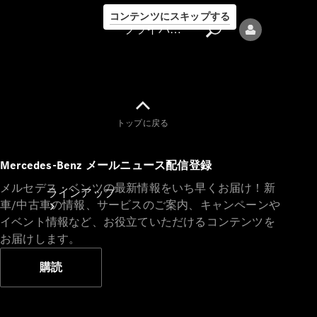
コンテンツにスキップする
プライバシーポリシー
トップに戻る
プライバシ
Mercedes-Benz メールニュース配信登録
ーポリシー
メルセデス・ベンツの最新情報をいち早くお届け！新
ラインアップ
車/中古車の情報、サービスのご案内、キャンペーンや
イベント情報など、お役立ていただけるコンテンツを
お届けします。
購読
Mercedes-Benz