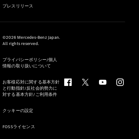
GLS
プレスリリース
G-
電気
Class
G-Class
試乗リクエ
©2026 Mercedes-Benz Japan.
All rights reserved.
スト
オンライン
ショールー
プライバシーポリシー/個人
ム
情報の取り扱いについて
Stationwagon
お客様応対に関する基本方針
と行動指針/反社会的勢力に
対する基本方針/ご利用条件
クッキーの設定
All
Stationwagon
FOSSライセンス
CLA
Shooting
New
電気