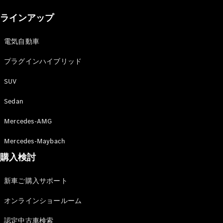
New models
ラインアップ
電気自動車モデル
プラグインハイブリッドモデル
電気自動車
プラグインハイブリッド
Sedan
SUV
Sedan
Mercedes-AMG
All Sedan
Mercedes-Maybach
CLA
購入検討
電気
Sedan
CLA
New
新車ご購入サポート
Sedan
C-Class
オンラインショールーム
Sedan
EQS
電気
認定中古車検索