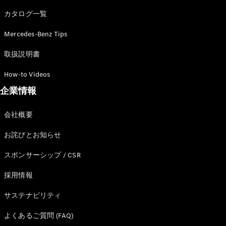
カタログ一覧
Mercedes-Benz Tips
All SUV
EQA
電気
取扱説明書
EQE
電気
SUV
How-to Videos
EQS
電気
企業情報
SUV
Mercedes-
Maybach
電気
会社概要
EQS SUV
GLA
お詫びとお知らせ
GLB
GLC
スポンサーシップ / CSR
GLC Coupé
GLE
採用情報
GLE Coupé
サステナビリティ
GLS
Mercedes-
よくあるご質問 (FAQ)
Maybach