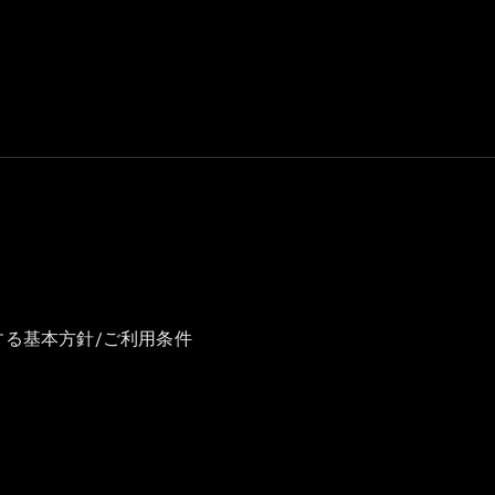
GLS
G-
電気
Class
G-Class
試乗リクエ
スト
オンライン
ショールー
ム
Stationwagon
する基本方針/ご利用条件
All
Stationwagon
CLA
Shooting
New
電気