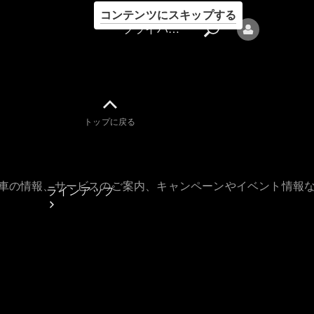
コンテンツにスキップする
プライバシーポリシー
トップに戻る
プライバシ
ーポリシー
古車の情報、サービスのご案内、キャンペーンやイベント情報
ラインアップ
Mercedes-Benz