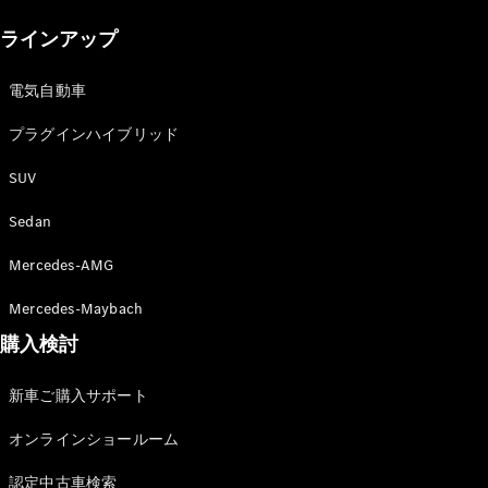
New models
ラインアップ
電気自動車モデル
プラグインハイブリッドモデル
電気自動車
プラグインハイブリッド
Sedan
SUV
Sedan
Mercedes-AMG
All Sedan
Mercedes-Maybach
CLA
購入検討
電気
Sedan
CLA
New
新車ご購入サポート
Sedan
C-Class
オンラインショールーム
Sedan
EQS
電気
認定中古車検索