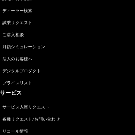
Sedan
E-Class
ディーラー検索
Sedan
S-Class
試乗リクエスト
New
Sedan
S-Class
ご購入相談
Sedan
New
Long
月額シミュレーション
Mercedes-
Maybach
New
法人のお客様へ
S-Class
デジタルプロダクト
試乗リクエ
プライスリスト
スト
サービス
オンライン
ショールー
ム
サービス入庫リクエスト
SUV
各種リクエスト/お問い合わせ
リコール情報