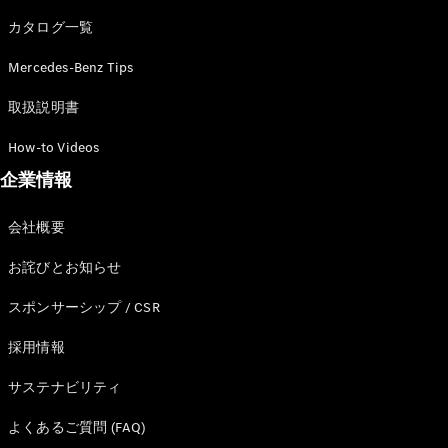
カタログ一覧
Mercedes-Benz Tips
All SUV
EQA
電気
取扱説明書
EQE
電気
SUV
How-to Videos
EQS
電気
企業情報
SUV
Mercedes-
Maybach
電気
会社概要
EQS SUV
GLA
お詫びとお知らせ
GLB
GLC
スポンサーシップ / CSR
GLC Coupé
GLE
採用情報
GLE Coupé
サステナビリティ
GLS
Mercedes-
よくあるご質問 (FAQ)
Maybach