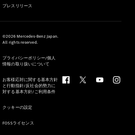
GLS
プレスリリース
G-
電気
Class
G-Class
試乗リクエ
©2026 Mercedes-Benz Japan.
All rights reserved.
スト
オンライン
ショールー
プライバシーポリシー/個人
ム
情報の取り扱いについて
Stationwagon
お客様応対に関する基本方針
と行動指針/反社会的勢力に
対する基本方針/ご利用条件
クッキーの設定
All
Stationwagon
FOSSライセンス
CLA
Shooting
New
電気