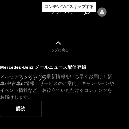
コンテンツにスキップする
プライバシーポリシー
トップに戻る
プライバシ
Mercedes-Benz メールニュース配信登録
ーポリシー
メルセデス・ベンツの最新情報をいち早くお届け！新
ラインアップ
車/中古車の情報、サービスのご案内、キャンペーンや
イベント情報など、お役立ていただけるコンテンツを
お届けします。
購読
Mercedes-Benz