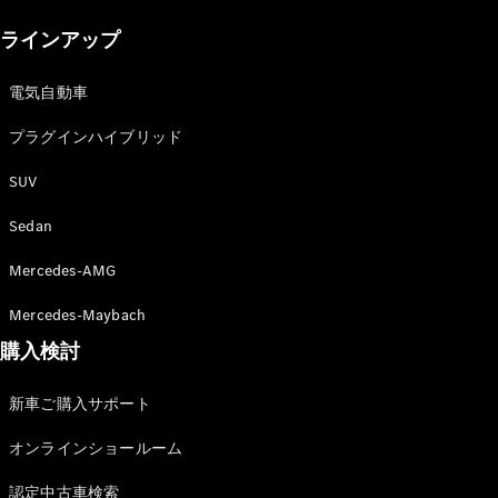
New models
ラインアップ
電気自動車モデル
プラグインハイブリッドモデル
電気自動車
プラグインハイブリッド
Sedan
SUV
Sedan
Mercedes-AMG
All Sedan
Mercedes-Maybach
CLA
購入検討
電気
Sedan
CLA
New
新車ご購入サポート
Sedan
C-Class
オンラインショールーム
Sedan
EQS
電気
認定中古車検索