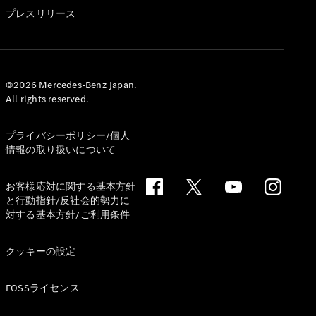
GLS
プレスリリース
G-
電気
Class
G-Class
試乗リクエ
©2026 Mercedes-Benz Japan.
All rights reserved.
スト
オンライン
ショールー
プライバシーポリシー/個人
ム
情報の取り扱いについて
Stationwagon
お客様応対に関する基本方針
と行動指針/反社会的勢力に
対する基本方針/ご利用条件
クッキーの設定
All
Stationwagon
FOSSライセンス
CLA
Shooting
New
電気