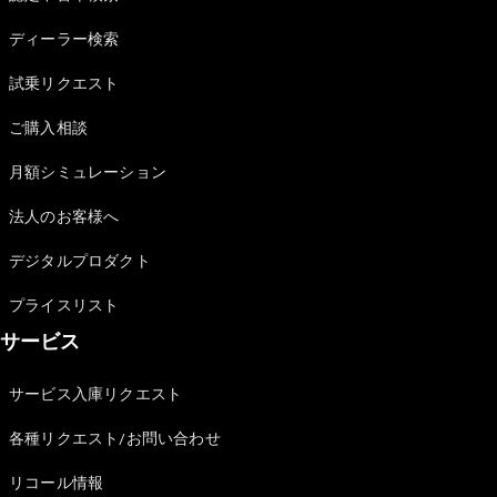
Sedan
E-Class
ディーラー検索
Sedan
S-Class
試乗リクエスト
New
Sedan
S-Class
ご購入相談
Sedan
New
Long
月額シミュレーション
Mercedes-
Maybach
New
法人のお客様へ
S-Class
デジタルプロダクト
試乗リクエ
プライスリスト
スト
サービス
オンライン
ショールー
ム
サービス入庫リクエスト
SUV
各種リクエスト/お問い合わせ
リコール情報