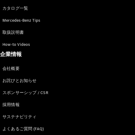
カタログ一覧
Mercedes-Benz Tips
All SUV
EQA
電気
取扱説明書
EQE
電気
SUV
How-to Videos
EQS
電気
企業情報
SUV
Mercedes-
Maybach
電気
会社概要
EQS SUV
GLA
お詫びとお知らせ
GLB
GLC
スポンサーシップ / CSR
GLC Coupé
GLE
採用情報
GLE Coupé
サステナビリティ
GLS
Mercedes-
よくあるご質問 (FAQ)
Maybach