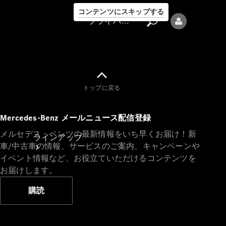
コンテンツにスキップする
プライバシーポリシー
トップに戻る
プライバシ
Mercedes-Benz メールニュース配信登録
ーポリシー
メルセデス・ベンツの最新情報をいち早くお届け！新
ラインアップ
車/中古車の情報、サービスのご案内、キャンペーンや
イベント情報など、お役立ていただけるコンテンツを
お届けします。
購読
Mercedes-Benz