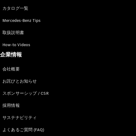
カタログ一覧
Mercedes-Benz Tips
All SUV
EQA
電気
取扱説明書
EQE
電気
SUV
How-to Videos
EQS
電気
企業情報
SUV
Mercedes-
Maybach
電気
会社概要
EQS SUV
GLA
お詫びとお知らせ
GLB
GLC
スポンサーシップ / CSR
GLC Coupé
GLE
採用情報
GLE Coupé
サステナビリティ
GLS
Mercedes-
よくあるご質問 (FAQ)
Maybach