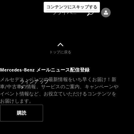
コンテンツにスキップする
プライバシーポリシー
トップに戻る
プライバシ
Mercedes-Benz メールニュース配信登録
ーポリシー
メルセデス・ベンツの最新情報をいち早くお届け！新
ラインアップ
車/中古車の情報、サービスのご案内、キャンペーンや
イベント情報など、お役立ていただけるコンテンツを
お届けします。
購読
Mercedes-Benz