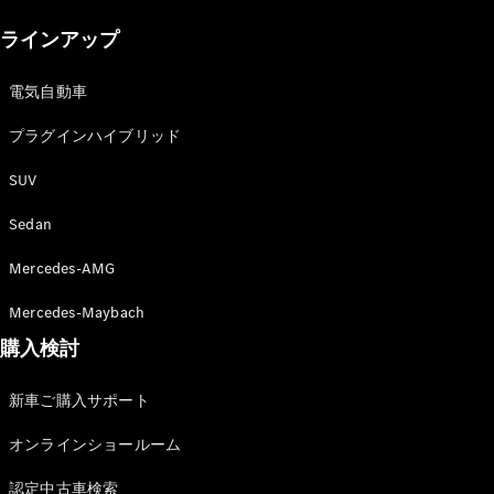
New models
ラインアップ
電気自動車モデル
プラグインハイブリッドモデル
電気自動車
プラグインハイブリッド
Sedan
SUV
Sedan
Mercedes-AMG
All Sedan
Mercedes-Maybach
CLA
購入検討
電気
Sedan
CLA
New
新車ご購入サポート
Sedan
C-Class
オンラインショールーム
Sedan
EQS
電気
認定中古車検索