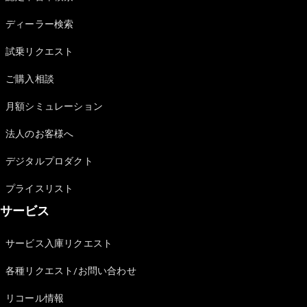
Sedan
E-Class
ディーラー検索
Sedan
S-Class
試乗リクエスト
New
Sedan
S-Class
ご購入相談
Sedan
New
Long
月額シミュレーション
Mercedes-
Maybach
New
法人のお客様へ
S-Class
デジタルプロダクト
試乗リクエ
プライスリスト
スト
サービス
オンライン
ショールー
ム
サービス入庫リクエスト
SUV
各種リクエスト/お問い合わせ
リコール情報