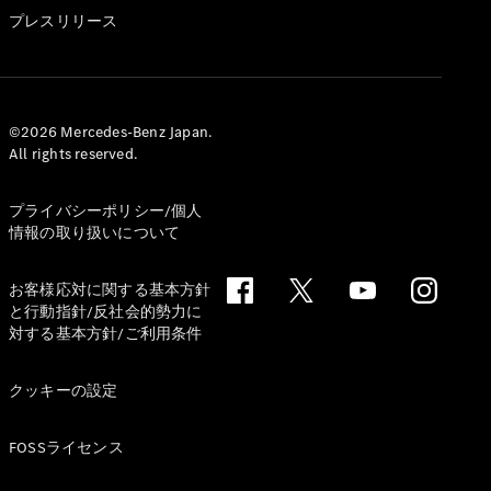
GLS
プレスリリース
G-
電気
Class
G-Class
試乗リクエ
©2026 Mercedes-Benz Japan.
All rights reserved.
スト
オンライン
ショールー
プライバシーポリシー/個人
ム
情報の取り扱いについて
Stationwagon
お客様応対に関する基本方針
と行動指針/反社会的勢力に
対する基本方針/ご利用条件
クッキーの設定
All
Stationwagon
FOSSライセンス
CLA
Shooting
New
電気