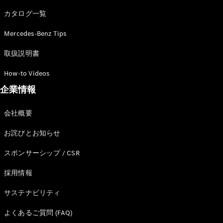
カタログ一覧
Mercedes-Benz Tips
All SUV
EQA
電気
取扱説明書
EQE
電気
SUV
How-to Videos
EQS
電気
企業情報
SUV
Mercedes-
Maybach
電気
会社概要
EQS SUV
GLA
お詫びとお知らせ
GLB
GLC
スポンサーシップ / CSR
GLC Coupé
GLE
採用情報
GLE Coupé
サステナビリティ
GLS
Mercedes-
よくあるご質問 (FAQ)
Maybach