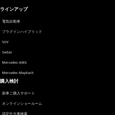
New models
ラインアップ
電気自動車モデル
プラグインハイブリッドモデル
電気自動車
プラグインハイブリッド
Sedan
SUV
Sedan
Mercedes-AMG
All Sedan
Mercedes-Maybach
CLA
購入検討
電気
Sedan
CLA
New
新車ご購入サポート
Sedan
C-Class
オンラインショールーム
Sedan
EQS
電気
認定中古車検索