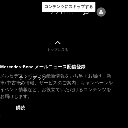
コンテンツにスキップする
プライバシーポリシー
トップに戻る
プライバシ
Mercedes-Benz メールニュース配信登録
ーポリシー
メルセデス・ベンツの最新情報をいち早くお届け！新
ラインアップ
車/中古車の情報、サービスのご案内、キャンペーンや
イベント情報など、お役立ていただけるコンテンツを
お届けします。
購読
Mercedes-Benz