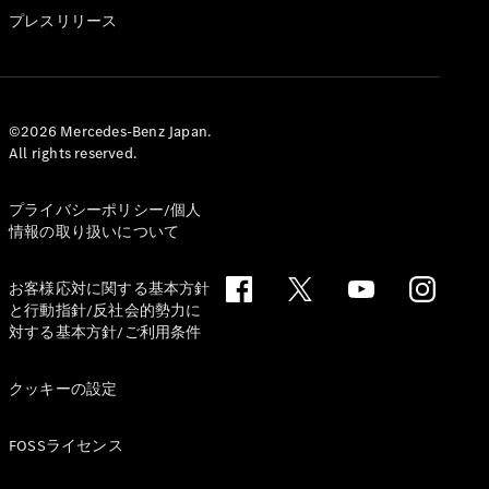
GLS
プレスリリース
G-
電気
Class
G-Class
試乗リクエ
©2026 Mercedes-Benz Japan.
All rights reserved.
スト
オンライン
ショールー
プライバシーポリシー/個人
ム
情報の取り扱いについて
Stationwagon
お客様応対に関する基本方針
と行動指針/反社会的勢力に
対する基本方針/ご利用条件
クッキーの設定
All
Stationwagon
FOSSライセンス
CLA
Shooting
New
電気