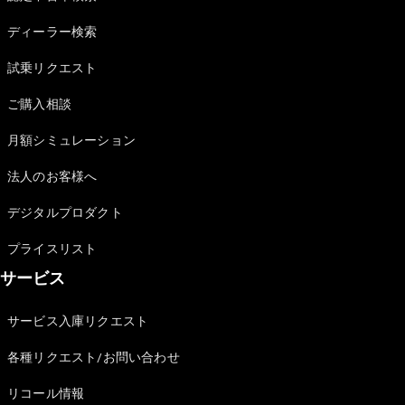
Sedan
E-Class
ディーラー検索
Sedan
S-Class
試乗リクエスト
New
Sedan
S-Class
ご購入相談
Sedan
New
Long
月額シミュレーション
Mercedes-
Maybach
New
法人のお客様へ
S-Class
デジタルプロダクト
試乗リクエ
プライスリスト
スト
サービス
オンライン
ショールー
ム
サービス入庫リクエスト
SUV
各種リクエスト/お問い合わせ
リコール情報