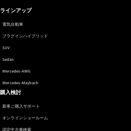
New models
ラインアップ
電気自動車モデル
プラグインハイブリッドモデル
電気自動車
プラグインハイブリッド
Sedan
SUV
Sedan
Mercedes-AMG
All Sedan
Mercedes-Maybach
CLA
購入検討
電気
Sedan
CLA
New
新車ご購入サポート
Sedan
C-Class
オンラインショールーム
Sedan
EQS
電気
認定中古車検索