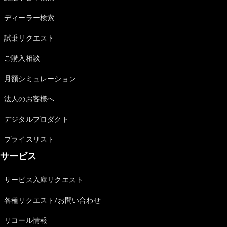
Sedan
E-Class
ディーラー検索
Sedan
S-Class
試乗リクエスト
New
Sedan
S-Class
ご購入相談
Sedan
New
Long
月額シミュレーション
Mercedes-
Maybach
New
法人のお客様へ
S-Class
デジタルプロダクト
試乗リクエ
プライスリスト
スト
サービス
オンライン
ショールー
ム
サービス入庫リクエスト
SUV
各種リクエスト/お問い合わせ
リコール情報