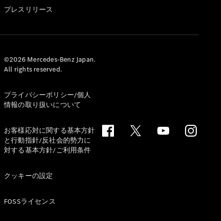
GLS
プレスリリース
G-
電気
Class
G-Class
試乗リクエ
©2026 Mercedes-Benz Japan.
All rights reserved.
スト
オンライン
ショールー
プライバシーポリシー/個人
ム
情報の取り扱いについて
Stationwagon
お客様応対に関する基本方針
と行動指針/反社会的勢力に
対する基本方針/ご利用条件
クッキーの設定
All
Stationwagon
FOSSライセンス
CLA
Shooting
New
電気