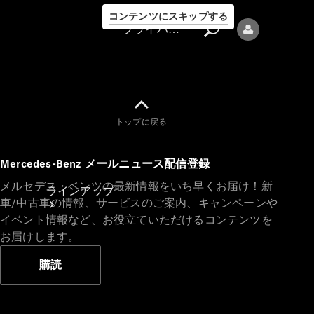
コンテンツにスキップする
プライバシーポリシー
トップに戻る
プライバシ
Mercedes-Benz メールニュース配信登録
ーポリシー
メルセデス・ベンツの最新情報をいち早くお届け！新
ラインアップ
車/中古車の情報、サービスのご案内、キャンペーンや
イベント情報など、お役立ていただけるコンテンツを
お届けします。
購読
Mercedes-Benz