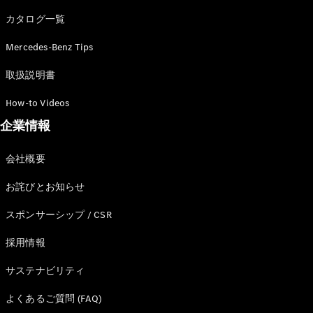
カタログ一覧
Mercedes-Benz Tips
All SUV
EQA
電気
取扱説明書
EQE
電気
SUV
How-to Videos
EQS
電気
企業情報
SUV
Mercedes-
Maybach
電気
会社概要
EQS SUV
GLA
お詫びとお知らせ
GLB
GLC
スポンサーシップ / CSR
GLC Coupé
GLE
採用情報
GLE Coupé
サステナビリティ
GLS
Mercedes-
よくあるご質問 (FAQ)
Maybach