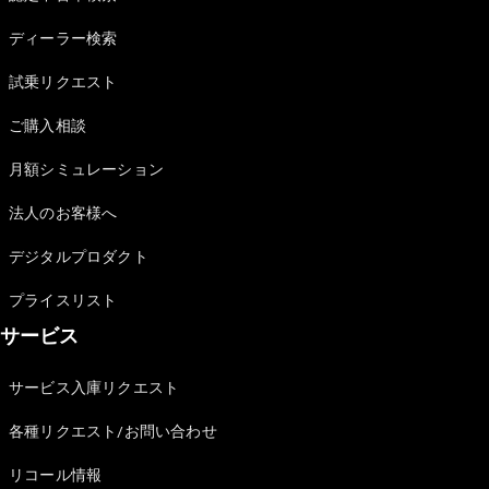
Sedan
E-Class
ディーラー検索
Sedan
S-Class
試乗リクエスト
New
Sedan
S-Class
ご購入相談
Sedan
New
Long
月額シミュレーション
Mercedes-
Maybach
New
法人のお客様へ
S-Class
デジタルプロダクト
試乗リクエ
プライスリスト
スト
サービス
オンライン
ショールー
ム
サービス入庫リクエスト
SUV
各種リクエスト/お問い合わせ
リコール情報