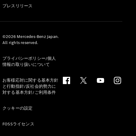
GLS
プレスリリース
G-
電気
Class
G-Class
試乗リクエ
©2026 Mercedes-Benz Japan.
All rights reserved.
スト
オンライン
ショールー
プライバシーポリシー/個人
ム
情報の取り扱いについて
Stationwagon
お客様応対に関する基本方針
と行動指針/反社会的勢力に
対する基本方針/ご利用条件
クッキーの設定
All
Stationwagon
FOSSライセンス
CLA
Shooting
New
電気