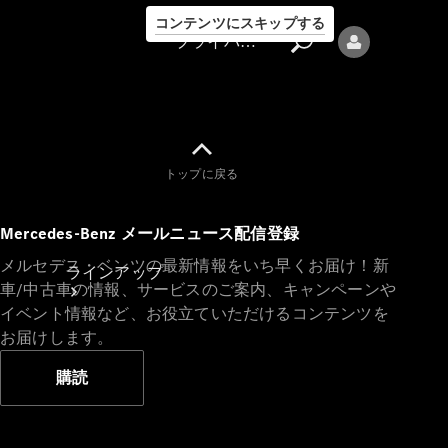
コンテンツにスキップする
プライバシーポリシー
トップに戻る
プライバシ
Mercedes-Benz メールニュース配信登録
ーポリシー
メルセデス・ベンツの最新情報をいち早くお届け！新
ラインアップ
車/中古車の情報、サービスのご案内、キャンペーンや
イベント情報など、お役立ていただけるコンテンツを
お届けします。
購読
Mercedes-Benz