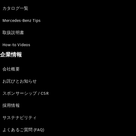
カタログ一覧
Mercedes-Benz Tips
All SUV
EQA
電気
取扱説明書
EQE
電気
SUV
How-to Videos
EQS
電気
企業情報
SUV
Mercedes-
Maybach
電気
会社概要
EQS SUV
GLA
お詫びとお知らせ
GLB
GLC
スポンサーシップ / CSR
GLC Coupé
GLE
採用情報
GLE Coupé
サステナビリティ
GLS
Mercedes-
よくあるご質問 (FAQ)
Maybach