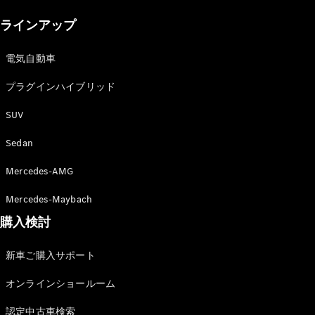
New models
ラインアップ
電気自動車モデル
プラグインハイブリッドモデル
電気自動車
プラグインハイブリッド
Sedan
SUV
Sedan
Mercedes-AMG
All Sedan
Mercedes-Maybach
CLA
購入検討
電気
Sedan
CLA
New
新車ご購入サポート
Sedan
C-Class
オンラインショールーム
Sedan
EQS
電気
認定中古車検索