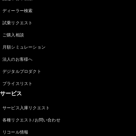
Sedan
E-Class
ディーラー検索
Sedan
S-Class
試乗リクエスト
New
Sedan
S-Class
ご購入相談
Sedan
New
Long
月額シミュレーション
Mercedes-
Maybach
New
法人のお客様へ
S-Class
デジタルプロダクト
試乗リクエ
プライスリスト
スト
サービス
オンライン
ショールー
ム
サービス入庫リクエスト
SUV
各種リクエスト/お問い合わせ
リコール情報