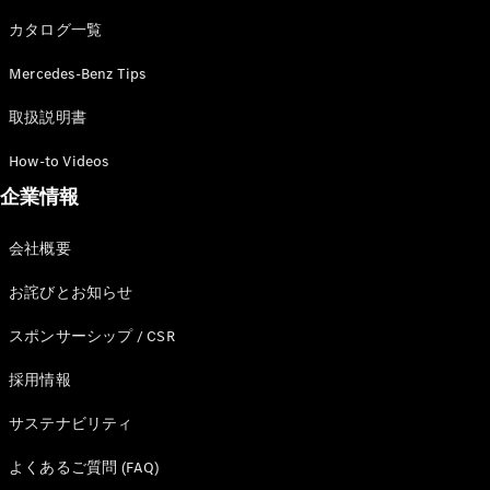
カタログ一覧
Mercedes-Benz Tips
All SUV
EQA
電気
取扱説明書
EQE
電気
SUV
How-to Videos
EQS
電気
企業情報
SUV
Mercedes-
Maybach
電気
会社概要
EQS SUV
GLA
お詫びとお知らせ
GLB
GLC
スポンサーシップ / CSR
GLC Coupé
GLE
採用情報
GLE Coupé
サステナビリティ
GLS
Mercedes-
よくあるご質問 (FAQ)
Maybach