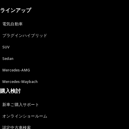
New models
ラインアップ
電気自動車モデル
プラグインハイブリッドモデル
電気自動車
プラグインハイブリッド
Sedan
SUV
Sedan
Mercedes-AMG
All Sedan
Mercedes-Maybach
CLA
購入検討
電気
Sedan
CLA
New
新車ご購入サポート
Sedan
C-Class
オンラインショールーム
Sedan
EQS
電気
認定中古車検索