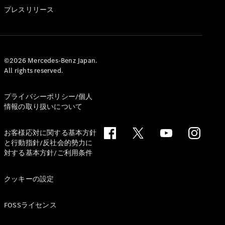
GLS
プレスリリース
G-
電気
Class
G-Class
試乗リクエ
©2026 Mercedes-Benz Japan.
All rights reserved.
スト
オンライン
ショールー
プライバシーポリシー/個人
ム
情報の取り扱いについて
Stationwagon
お客様応対に関する基本方針
と行動指針/反社会的勢力に
対する基本方針/ご利用条件
クッキーの設定
All
Stationwagon
FOSSライセンス
CLA
Shooting
New
電気