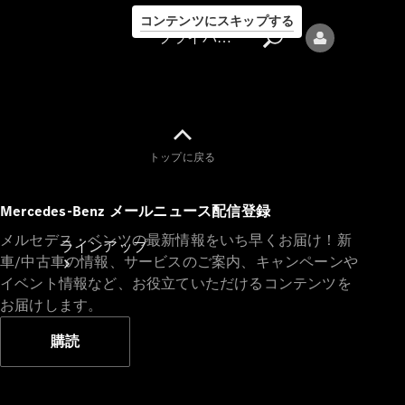
コンテンツにスキップする
プライバシーポリシー
トップに戻る
プライバシ
Mercedes-Benz メールニュース配信登録
ーポリシー
メルセデス・ベンツの最新情報をいち早くお届け！新
ラインアップ
車/中古車の情報、サービスのご案内、キャンペーンや
イベント情報など、お役立ていただけるコンテンツを
お届けします。
購読
Mercedes-Benz