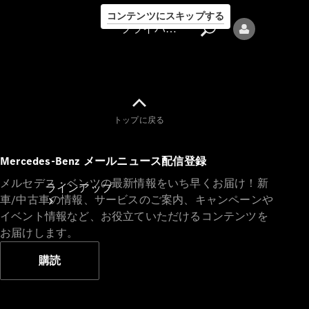
コンテンツにスキップする
プライバシーポリシー
トップに戻る
プライバシ
Mercedes-Benz メールニュース配信登録
ーポリシー
メルセデス・ベンツの最新情報をいち早くお届け！新
ラインアップ
車/中古車の情報、サービスのご案内、キャンペーンや
イベント情報など、お役立ていただけるコンテンツを
お届けします。
購読
Mercedes-Benz