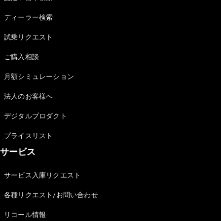
Sedan
E-Class
ディーラー検索
Sedan
S-Class
試乗リクエスト
New
Sedan
S-Class
ご購入相談
Sedan
New
Long
月額シミュレーション
Mercedes-
Maybach
New
法人のお客様へ
S-Class
デジタルプロダクト
試乗リクエ
プライスリスト
スト
サービス
オンライン
ショールー
ム
サービス入庫リクエスト
SUV
各種リクエスト/お問い合わせ
リコール情報