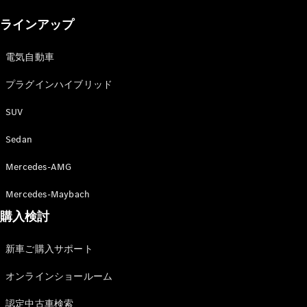
New models
ラインアップ
電気自動車モデル
プラグインハイブリッドモデル
電気自動車
プラグインハイブリッド
Sedan
SUV
Sedan
Mercedes-AMG
All Sedan
Mercedes-Maybach
CLA
購入検討
電気
Sedan
CLA
New
新車ご購入サポート
Sedan
C-Class
オンラインショールーム
Sedan
EQS
電気
認定中古車検索