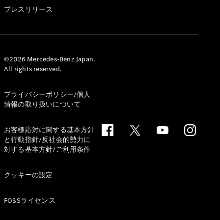
GLS
プレスリリース
G-
電気
Class
G-Class
試乗リクエ
©2026 Mercedes-Benz Japan.
All rights reserved.
スト
オンライン
ショールー
プライバシーポリシー/個人
ム
情報の取り扱いについて
Stationwagon
お客様応対に関する基本方針
と行動指針/反社会的勢力に
対する基本方針/ご利用条件
クッキーの設定
All
Stationwagon
FOSSライセンス
CLA
Shooting
New
電気