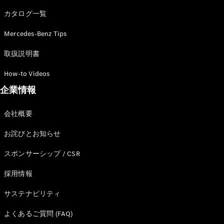
カタログ一覧
Mercedes-Benz Tips
All SUV
EQA
電気
取扱説明書
EQE
電気
SUV
How-to Videos
EQS
電気
企業情報
SUV
Mercedes-
Maybach
電気
会社概要
EQS SUV
GLA
お詫びとお知らせ
GLB
GLC
スポンサーシップ / CSR
GLC Coupé
GLE
採用情報
GLE Coupé
サステナビリティ
GLS
Mercedes-
よくあるご質問 (FAQ)
Maybach