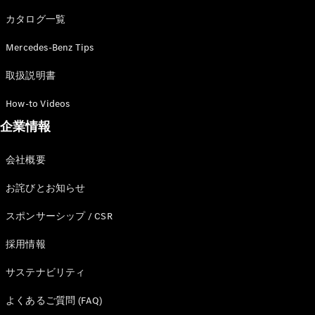
カタログ一覧
Mercedes-Benz Tips
All SUV
EQA
電気
取扱説明書
EQE
電気
SUV
How-to Videos
EQS
電気
企業情報
SUV
Mercedes-
Maybach
電気
会社概要
EQS SUV
GLA
お詫びとお知らせ
GLB
GLC
スポンサーシップ / CSR
GLC Coupé
GLE
採用情報
GLE Coupé
サステナビリティ
GLS
Mercedes-
よくあるご質問 (FAQ)
Maybach