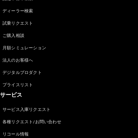
Sedan
E-Class
ディーラー検索
Sedan
S-Class
試乗リクエスト
New
Sedan
S-Class
ご購入相談
Sedan
New
Long
月額シミュレーション
Mercedes-
Maybach
New
法人のお客様へ
S-Class
デジタルプロダクト
試乗リクエ
プライスリスト
スト
サービス
オンライン
ショールー
ム
サービス入庫リクエスト
SUV
各種リクエスト/お問い合わせ
リコール情報