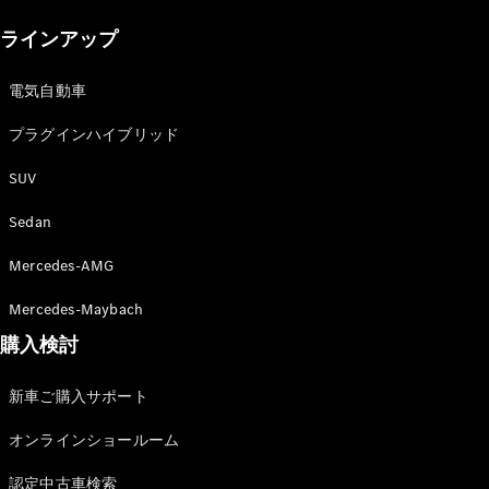
New models
ラインアップ
電気自動車モデル
プラグインハイブリッドモデル
電気自動車
プラグインハイブリッド
Sedan
SUV
Sedan
Mercedes-AMG
All Sedan
Mercedes-Maybach
CLA
購入検討
電気
Sedan
CLA
New
新車ご購入サポート
Sedan
C-Class
オンラインショールーム
Sedan
EQS
電気
認定中古車検索