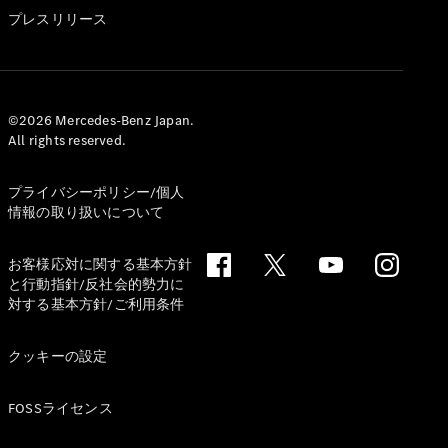
GLS
プレスリリース
G-
電気
Class
G-Class
試乗リクエ
©2026 Mercedes-Benz Japan.
All rights reserved.
スト
オンライン
ショールー
プライバシーポリシー/個人
ム
情報の取り扱いについて
Stationwagon
お客様応対に関する基本方針
と行動指針/反社会的勢力に
対する基本方針/ご利用条件
クッキーの設定
All
Stationwagon
FOSSライセンス
CLA
Shooting
New
電気