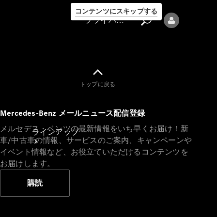
コンテンツにスキップする
プライバシーポリシー
トップに戻る
プライバシ
Mercedes-Benz メールニュース配信登録
ーポリシー
メルセデス・ベンツの最新情報をいち早くお届け！新
ラインアップ
車/中古車の情報、サービスのご案内、キャンペーンや
イベント情報など、お役立ていただけるコンテンツを
お届けします。
購読
Mercedes-Benz