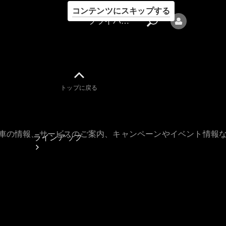
コンテンツにスキップする
プライバシーポリシー
トップに戻る
プライバシ
ーポリシー
古車の情報、サービスのご案内、キャンペーンやイベント情報
ラインアップ
Mercedes-Benz