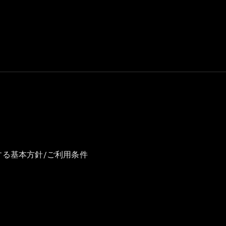
GLS
G-
電気
Class
G-Class
試乗リクエ
スト
オンライン
ショールー
ム
Stationwagon
する基本方針/ご利用条件
All
Stationwagon
CLA
Shooting
New
電気