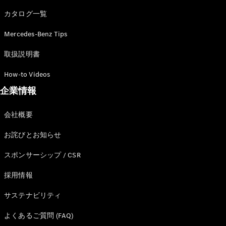
カタログ一覧
Mercedes-Benz Tips
All SUV
EQA
電気
取扱説明書
EQE
電気
SUV
How-to Videos
EQS
電気
企業情報
SUV
Mercedes-
Maybach
電気
会社概要
EQS SUV
GLA
お詫びとお知らせ
GLB
GLC
スポンサーシップ / CSR
GLC Coupé
GLE
採用情報
GLE Coupé
サステナビリティ
GLS
Mercedes-
よくあるご質問 (FAQ)
Maybach