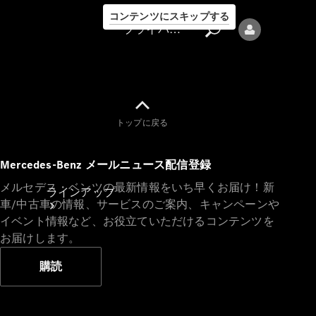
コンテンツにスキップする
プライバシーポリシー
トップに戻る
プライバシ
Mercedes-Benz メールニュース配信登録
ーポリシー
メルセデス・ベンツの最新情報をいち早くお届け！新
ラインアップ
車/中古車の情報、サービスのご案内、キャンペーンや
イベント情報など、お役立ていただけるコンテンツを
お届けします。
購読
Mercedes-Benz