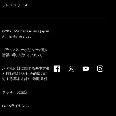
GLS
プレスリリース
G-
電気
Class
G-Class
試乗リクエ
©2026 Mercedes-Benz Japan.
All rights reserved.
スト
オンライン
ショールー
プライバシーポリシー/個人
ム
情報の取り扱いについて
Stationwagon
お客様応対に関する基本方針
と行動指針/反社会的勢力に
対する基本方針/ご利用条件
クッキーの設定
All
Stationwagon
FOSSライセンス
CLA
Shooting
New
電気