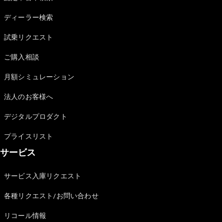
Sedan
E-Class
ディーラー検索
Sedan
S-Class
試乗リクエスト
New
Sedan
S-Class
ご購入相談
Sedan
New
Long
月額シミュレーション
Mercedes-
Maybach
New
法人のお客様へ
S-Class
デジタルプロダクト
試乗リクエ
プライスリスト
スト
サービス
オンライン
ショールー
ム
サービス入庫リクエスト
SUV
各種リクエスト/お問い合わせ
リコール情報