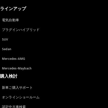
New models
ラインアップ
電気自動車モデル
プラグインハイブリッドモデル
電気自動車
プラグインハイブリッド
Sedan
SUV
Sedan
Mercedes-AMG
All Sedan
Mercedes-Maybach
CLA
購入検討
電気
Sedan
CLA
New
新車ご購入サポート
Sedan
C-Class
オンラインショールーム
Sedan
EQS
電気
認定中古車検索