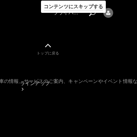
コンテンツにスキップする
プライバシーポリシー
トップに戻る
プライバシ
ーポリシー
古車の情報、サービスのご案内、キャンペーンやイベント情報
ラインアップ
Mercedes-Benz