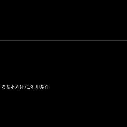
GLS
G-
電気
Class
G-Class
試乗リクエ
スト
オンライン
ショールー
ム
Stationwagon
する基本方針/ご利用条件
All
Stationwagon
CLA
Shooting
New
電気