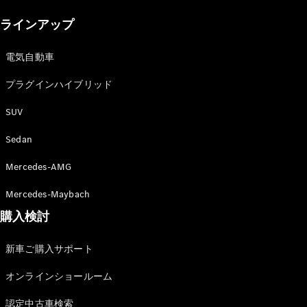
New models
ラインアップ
電気自動車モデル
プラグインハイブリッドモデル
電気自動車
プラグインハイブリッド
Sedan
SUV
Sedan
Mercedes-AMG
All Sedan
Mercedes-Maybach
CLA
購入検討
電気
Sedan
CLA
New
新車ご購入サポート
Sedan
C-Class
オンラインショールーム
Sedan
EQS
電気
認定中古車検索