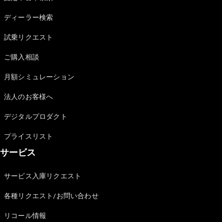
Sedan
E-Class
ディーラー検索
Sedan
S-Class
試乗リクエスト
New
Sedan
S-Class
ご購入相談
Sedan
New
Long
月額シミュレーション
Mercedes-
Maybach
New
法人のお客様へ
S-Class
デジタルプロダクト
試乗リクエ
プライスリスト
スト
サービス
オンライン
ショールー
ム
サービス入庫リクエスト
SUV
各種リクエスト/お問い合わせ
リコール情報