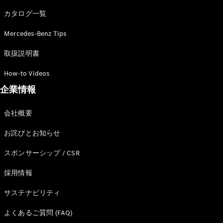
カタログ一覧
Mercedes-Benz Tips
All SUV
EQA
電気
取扱説明書
EQE
電気
SUV
How-to Videos
EQS
電気
企業情報
SUV
Mercedes-
Maybach
電気
会社概要
EQS SUV
GLA
お詫びとお知らせ
GLB
GLC
スポンサーシップ / CSR
GLC Coupé
GLE
採用情報
GLE Coupé
サステナビリティ
GLS
Mercedes-
よくあるご質問 (FAQ)
Maybach