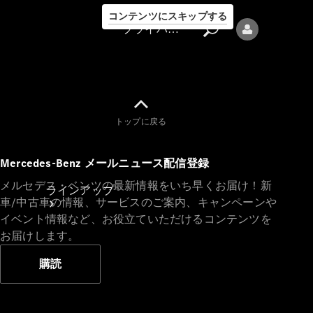
コンテンツにスキップする
プライバシーポリシー
トップに戻る
プライバシ
Mercedes-Benz メールニュース配信登録
ーポリシー
メルセデス・ベンツの最新情報をいち早くお届け！新
ラインアップ
車/中古車の情報、サービスのご案内、キャンペーンや
イベント情報など、お役立ていただけるコンテンツを
お届けします。
購読
Mercedes-Benz