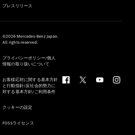
GLS
プレスリリース
G-
電気
Class
G-Class
試乗リクエ
©2026 Mercedes-Benz Japan.
All rights reserved.
スト
オンライン
ショールー
プライバシーポリシー/個人
ム
情報の取り扱いについて
Stationwagon
お客様応対に関する基本方針
と行動指針/反社会的勢力に
対する基本方針/ご利用条件
クッキーの設定
All
Stationwagon
FOSSライセンス
CLA
Shooting
New
電気