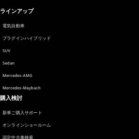
New models
ラインアップ
電気自動車モデル
プラグインハイブリッドモデル
電気自動車
プラグインハイブリッド
Sedan
SUV
Sedan
Mercedes-AMG
All Sedan
Mercedes-Maybach
CLA
購入検討
電気
Sedan
CLA
New
新車ご購入サポート
Sedan
C-Class
オンラインショールーム
Sedan
EQS
電気
認定中古車検索