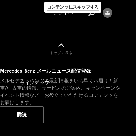
コンテンツにスキップする
プライバシーポリシー
トップに戻る
プライバシ
Mercedes-Benz メールニュース配信登録
ーポリシー
メルセデス・ベンツの最新情報をいち早くお届け！新
ラインアップ
車/中古車の情報、サービスのご案内、キャンペーンや
イベント情報など、お役立ていただけるコンテンツを
お届けします。
購読
Mercedes-Benz