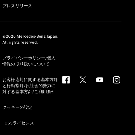
GLS
プレスリリース
G-
電気
Class
G-Class
試乗リクエ
©2026 Mercedes-Benz Japan.
All rights reserved.
スト
オンライン
ショールー
プライバシーポリシー/個人
ム
情報の取り扱いについて
Stationwagon
お客様応対に関する基本方針
と行動指針/反社会的勢力に
対する基本方針/ご利用条件
クッキーの設定
All
Stationwagon
FOSSライセンス
CLA
Shooting
New
電気