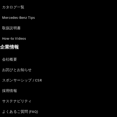
カタログ一覧
Mercedes-Benz Tips
All SUV
EQA
電気
取扱説明書
EQE
電気
SUV
How-to Videos
EQS
電気
企業情報
SUV
Mercedes-
Maybach
電気
会社概要
EQS SUV
GLA
お詫びとお知らせ
GLB
GLC
スポンサーシップ / CSR
GLC Coupé
GLE
採用情報
GLE Coupé
サステナビリティ
GLS
Mercedes-
よくあるご質問 (FAQ)
Maybach