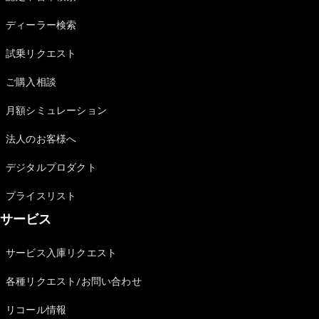
Sedan
E-Class
ディーラー検索
Sedan
S-Class
試乗リクエスト
New
Sedan
S-Class
ご購入相談
Sedan
New
Long
月額シミュレーション
Mercedes-
Maybach
New
法人のお客様へ
S-Class
デジタルプロダクト
試乗リクエ
プライスリスト
スト
サービス
オンライン
ショールー
ム
サービス入庫リクエスト
SUV
各種リクエスト/お問い合わせ
リコール情報