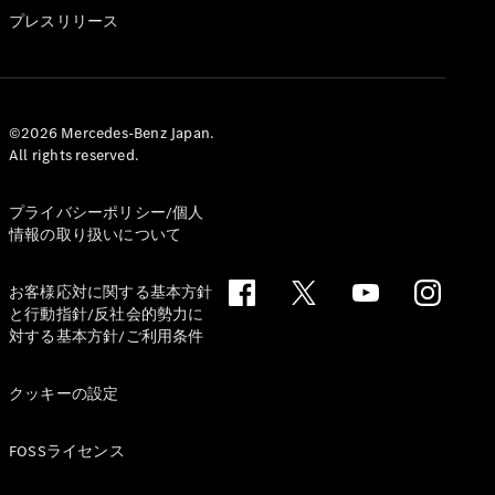
GLS
プレスリリース
G-
電気
Class
G-Class
試乗リクエ
©2026 Mercedes-Benz Japan.
All rights reserved.
スト
オンライン
ショールー
プライバシーポリシー/個人
ム
情報の取り扱いについて
Stationwagon
お客様応対に関する基本方針
と行動指針/反社会的勢力に
対する基本方針/ご利用条件
クッキーの設定
All
Stationwagon
FOSSライセンス
CLA
Shooting
New
電気