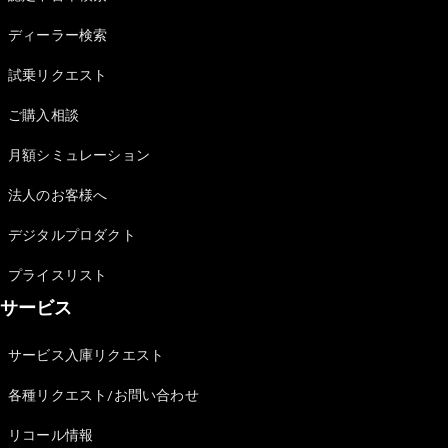
Sedan
E-Class
ディーラー検索
Sedan
S-Class
試乗リクエスト
New
Sedan
S-Class
ご購入相談
Sedan
New
Long
月額シミュレーション
Mercedes-
Maybach
New
法人のお客様へ
S-Class
デジタルプロダクト
試乗リクエ
プライスリスト
スト
サービス
オンライン
ショールー
ム
サービス入庫リクエスト
SUV
各種リクエスト/お問い合わせ
リコール情報