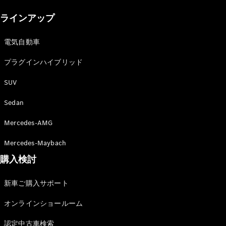
New models
ラインアップ
電気自動車モデル
プラグインハイブリッドモデル
電気自動車
プラグインハイブリッド
Sedan
SUV
Sedan
Mercedes-AMG
All Sedan
Mercedes-Maybach
CLA
購入検討
電気
Sedan
CLA
New
新車ご購入サポート
Sedan
C-Class
オンラインショールーム
Sedan
EQS
電気
認定中古車検索