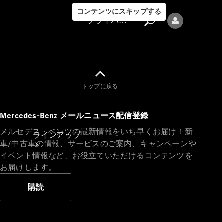
コンテンツにスキップする
プライバシーポリシー
トップに戻る
プライバシ
Mercedes-Benz メールニュース配信登録
ーポリシー
メルセデス・ベンツの最新情報をいち早くお届け！新
ラインアップ
車/中古車の情報、サービスのご案内、キャンペーンや
イベント情報など、お役立ていただけるコンテンツを
お届けします。
購読
Mercedes-Benz