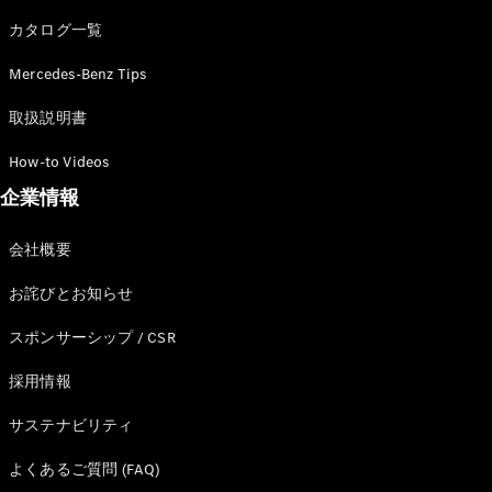
カタログ一覧
Mercedes-Benz Tips
All SUV
EQA
電気
取扱説明書
EQE
電気
SUV
How-to Videos
EQS
電気
企業情報
SUV
Mercedes-
Maybach
電気
会社概要
EQS SUV
GLA
お詫びとお知らせ
GLB
GLC
スポンサーシップ / CSR
GLC Coupé
GLE
採用情報
GLE Coupé
サステナビリティ
GLS
Mercedes-
よくあるご質問 (FAQ)
Maybach