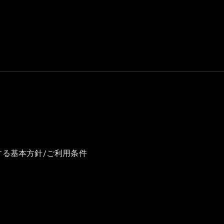
GLS
G-
電気
Class
G-Class
試乗リクエ
スト
オンライン
ショールー
ム
Stationwagon
する基本方針/ご利用条件
All
Stationwagon
CLA
Shooting
New
電気