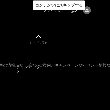
コンテンツにスキップする
プライバシーポリシー
トップに戻る
プライバシ
ーポリシー
古車の情報、サービスのご案内、キャンペーンやイベント情報
ラインアップ
Mercedes-Benz