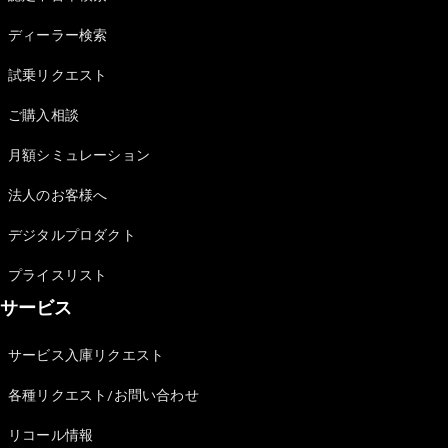
Sedan
E-Class
ディーラー検索
Sedan
S-Class
試乗リクエスト
New
Sedan
S-Class
ご購入相談
Sedan
New
Long
月額シミュレーション
Mercedes-
Maybach
New
法人のお客様へ
S-Class
デジタルプロダクト
試乗リクエ
プライスリスト
スト
サービス
オンライン
ショールー
ム
サービス入庫リクエスト
SUV
各種リクエスト/お問い合わせ
リコール情報