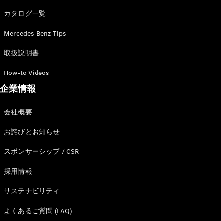
カタログ一覧
Mercedes-Benz Tips
All SUV
EQA
電気
取扱説明書
EQE
電気
SUV
How-to Videos
EQS
電気
企業情報
SUV
Mercedes-
Maybach
電気
会社概要
EQS SUV
GLA
お詫びとお知らせ
GLB
GLC
スポンサーシップ / CSR
GLC Coupé
GLE
採用情報
GLE Coupé
サステナビリティ
GLS
Mercedes-
よくあるご質問 (FAQ)
Maybach