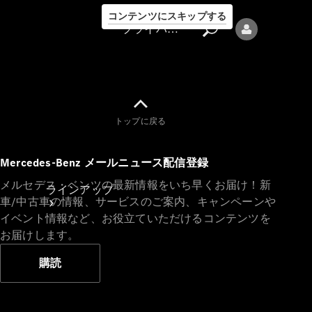
コンテンツにスキップする
プライバシーポリシー
トップに戻る
プライバシ
Mercedes-Benz メールニュース配信登録
ーポリシー
メルセデス・ベンツの最新情報をいち早くお届け！新
ラインアップ
車/中古車の情報、サービスのご案内、キャンペーンや
イベント情報など、お役立ていただけるコンテンツを
お届けします。
購読
Mercedes-Benz