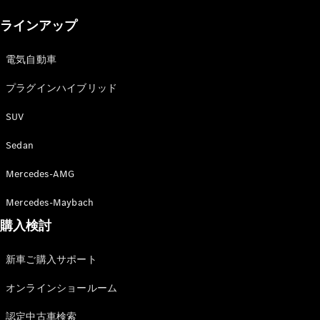
New models
ラインアップ
電気自動車モデル
プラグインハイブリッドモデル
電気自動車
プラグインハイブリッド
Sedan
SUV
Sedan
Mercedes-AMG
All Sedan
Mercedes-Maybach
CLA
購入検討
電気
Sedan
CLA
New
新車ご購入サポート
Sedan
C-Class
オンラインショールーム
Sedan
EQS
電気
認定中古車検索