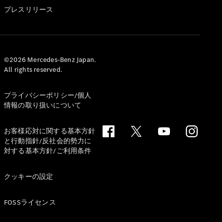
GLS
プレスリリース
G-
電気
Class
G-Class
試乗リクエ
©2026 Mercedes-Benz Japan.
All rights reserved.
スト
オンライン
ショールー
プライバシーポリシー/個人
ム
情報の取り扱いについて
Stationwagon
お客様応対に関する基本方針
と行動指針/反社会的勢力に
対する基本方針/ご利用条件
クッキーの設定
All
Stationwagon
FOSSライセンス
CLA
Shooting
New
電気