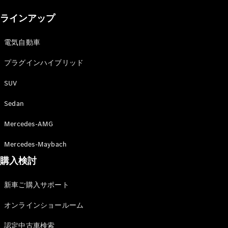
New models
ラインアップ
電気自動車モデル
プラグインハイブリッドモデル
電気自動車
プラグインハイブリッド
Sedan
SUV
Sedan
Mercedes-AMG
All Sedan
Mercedes-Maybach
CLA
購入検討
電気
Sedan
CLA
New
新車ご購入サポート
Sedan
C-Class
オンラインショールーム
Sedan
EQS
電気
認定中古車検索