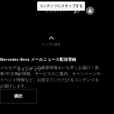
コンテンツにスキップする
プライバシーポリシー
トップに戻る
プライバシ
Mercedes-Benz メールニュース配信登録
ーポリシー
メルセデス・ベンツの最新情報をいち早くお届け！新
ラインアップ
車/中古車の情報、サービスのご案内、キャンペーンや
イベント情報など、お役立ていただけるコンテンツを
お届けします。
購読
Mercedes-Benz