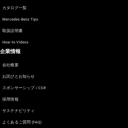
カタログ一覧
Mercedes-Benz Tips
All SUV
EQA
電気
取扱説明書
EQE
電気
SUV
How-to Videos
EQS
電気
企業情報
SUV
Mercedes-
Maybach
電気
会社概要
EQS SUV
GLA
お詫びとお知らせ
GLB
GLC
スポンサーシップ / CSR
GLC Coupé
GLE
採用情報
GLE Coupé
サステナビリティ
GLS
Mercedes-
よくあるご質問 (FAQ)
Maybach