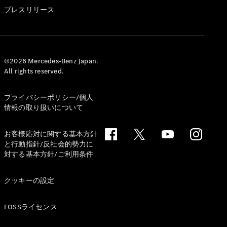
GLS
プレスリリース
G-
電気
Class
G-Class
試乗リクエ
©2026 Mercedes-Benz Japan.
All rights reserved.
スト
オンライン
ショールー
プライバシーポリシー/個人
ム
情報の取り扱いについて
Stationwagon
お客様応対に関する基本方針
と行動指針/反社会的勢力に
対する基本方針/ご利用条件
クッキーの設定
All
Stationwagon
FOSSライセンス
CLA
Shooting
New
電気