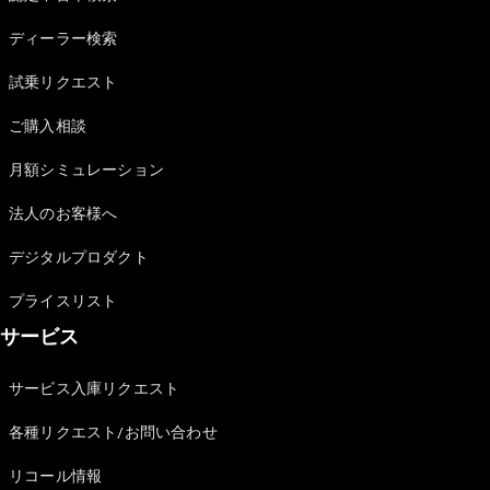
Sedan
E-Class
ディーラー検索
Sedan
S-Class
試乗リクエスト
New
Sedan
S-Class
ご購入相談
Sedan
New
Long
月額シミュレーション
Mercedes-
Maybach
New
法人のお客様へ
S-Class
デジタルプロダクト
試乗リクエ
プライスリスト
スト
サービス
オンライン
ショールー
ム
サービス入庫リクエスト
SUV
各種リクエスト/お問い合わせ
リコール情報