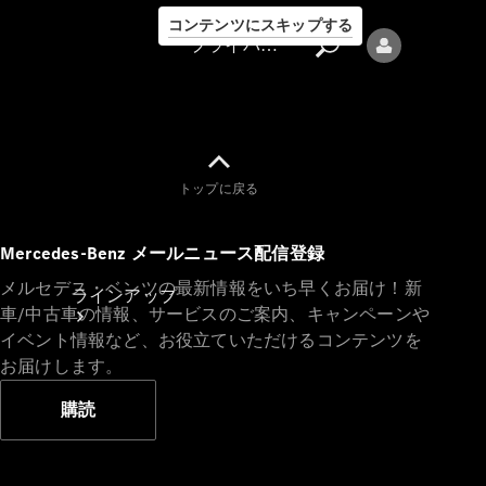
コンテンツにスキップする
プライバシーポリシー
トップに戻る
プライバシ
Mercedes-Benz メールニュース配信登録
ーポリシー
メルセデス・ベンツの最新情報をいち早くお届け！新
ラインアップ
車/中古車の情報、サービスのご案内、キャンペーンや
イベント情報など、お役立ていただけるコンテンツを
お届けします。
購読
Mercedes-Benz