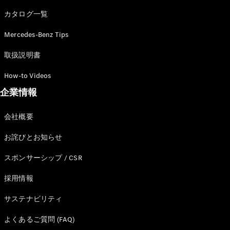
カタログ一覧
Mercedes-Benz Tips
All SUV
EQA
電気
取扱説明書
EQE
電気
SUV
How-to Videos
EQS
電気
企業情報
SUV
Mercedes-
Maybach
電気
会社概要
EQS SUV
GLA
お詫びとお知らせ
GLB
GLC
スポンサーシップ / CSR
GLC Coupé
GLE
採用情報
GLE Coupé
サステナビリティ
GLS
Mercedes-
よくあるご質問 (FAQ)
Maybach