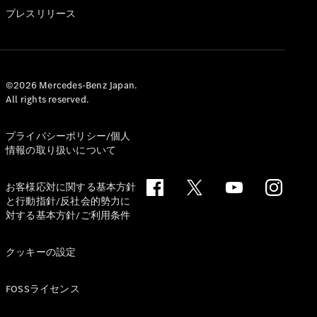
GLS
プレスリリース
G-
電気
Class
G-Class
試乗リクエ
©2026 Mercedes-Benz Japan.
All rights reserved.
スト
オンライン
ショールー
プライバシーポリシー/個人
ム
情報の取り扱いについて
Stationwagon
お客様応対に関する基本方針
と行動指針/反社会的勢力に
対する基本方針/ご利用条件
クッキーの設定
All
Stationwagon
FOSSライセンス
CLA
Shooting
New
電気