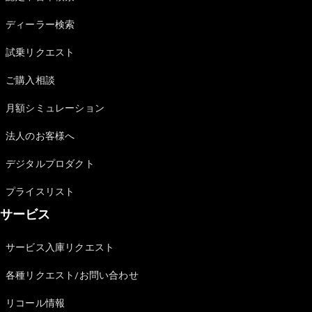
Sedan
E-Class
ディーラー検索
Sedan
S-Class
試乗リクエスト
New
Sedan
S-Class
ご購入相談
Sedan
New
Long
月額シミュレーション
Mercedes-
Maybach
New
法人のお客様へ
S-Class
デジタルプロダクト
試乗リクエ
プライスリスト
スト
サービス
オンライン
ショールー
ム
サービス入庫リクエスト
SUV
各種リクエスト/お問い合わせ
リコール情報