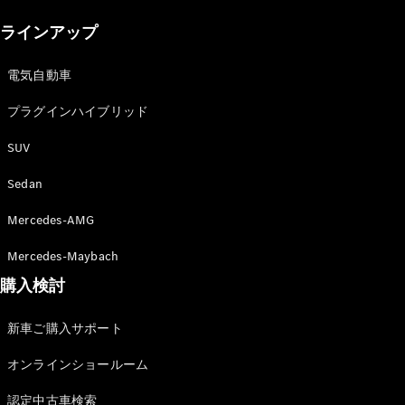
New models
ラインアップ
電気自動車モデル
プラグインハイブリッドモデル
電気自動車
プラグインハイブリッド
Sedan
SUV
Sedan
Mercedes-AMG
All Sedan
Mercedes-Maybach
CLA
購入検討
電気
Sedan
CLA
New
新車ご購入サポート
Sedan
C-Class
オンラインショールーム
Sedan
EQS
電気
認定中古車検索