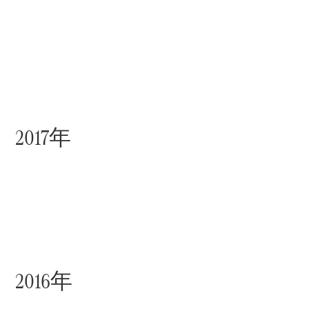
New models
電気自動車モデル
プラグインハイブリッドモデル
Sedan
All Sedan
CLA
電気
Sedan
CLA
New
Sedan
C-Class
2016年
Sedan
EQS
電気