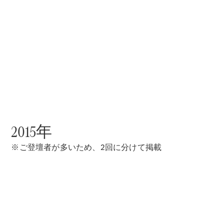
Sedan
E-Class
Sedan
S-Class
New
Sedan
S-Class
Sedan
New
Long
Mercedes-
Maybach
New
S-Class
2015年
試乗リクエ
スト
※ご登壇者が多いため、2回に分けて掲載
オンライン
ショールー
ム
SUV