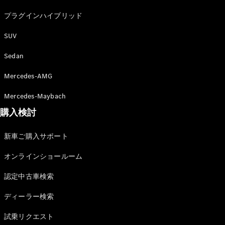
Brake
プラグインハイブリッド
CLA
Shooting
New
SUV
Brake
C-Class
Sedan
Stationwagon
C-Class All-
Mercedes-AMG
Terrain
E-Class
Mercedes-Maybach
Stationwagon
E-Class All-
購入検討
Terrain
新車ご購入サポート
試乗リクエ
オンラインショールーム
スト
オンライン
認定中古車検索
ショールー
ム
ディーラー検索
Compact
試乗リクエスト