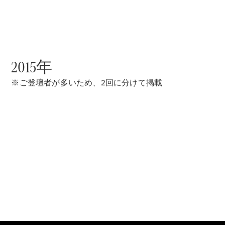
All SUV
EQA
電気
EQE
2015年
電気
SUV
EQS
※ご登壇者が多いため、2回に分けて掲載
電気
SUV
Mercedes-
Maybach
電気
EQS SUV
GLA
GLB
GLC
GLC Coupé
GLE
GLE Coupé
GLS
Mercedes-
Maybach