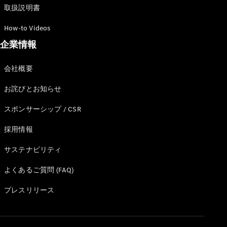
All Coupé
取扱説明書
CLE Coupé
Mercedes-
How-to Videos
AMG GT
企業情報
Coupé
Mercedes-
AMG GT 4-
会社概要
Door-Coupé
Mercedes-
お詫びとお知らせ
AMG GT
New
電気
スポンサーシップ / CSR
4-Door-
Coupé
採用情報
試乗リクエ
サステナビリティ
スト
オンライン
よくあるご質問 (FAQ)
ショールー
プレスリリース
ム
Cabriolet/Roadster