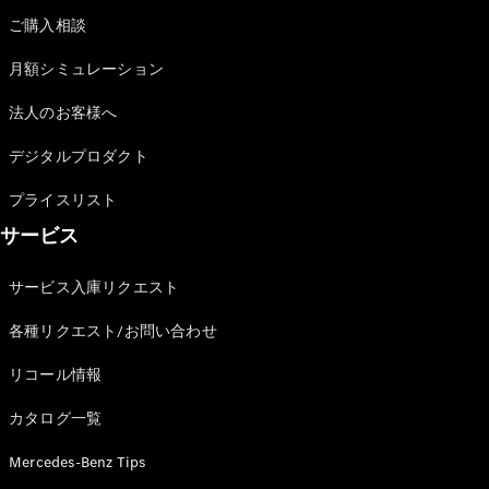
ご購入相談
月額シミュレーション
All Compact
法人のお客様へ
A-Class
デジタルプロダクト
B-Class
プライスリスト
試乗リクエ
サービス
スト
オンライン
サービス入庫リクエスト
ショールー
ム
各種リクエスト/お問い合わせ
Coupé
リコール情報
カタログ一覧
Mercedes-Benz Tips