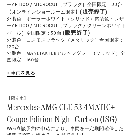
ーARTICO / MICROCUT［ブラック］全国限定：20台
(販売終了)
【オンラインショールーム限定】
外装色：ポーラーホワイト（ソリッド）内装色：レザ
歴史とブラ
ーARTICO / MICROCUT［ブラック / クリーンホワイト
ンド
(販売終了)
パール］全国限定：50台
Mercedes-
外装色：コスモスブラック（メタリック）全国限定：
AMG
120台
Mercedes-
外装色：MANUFAKTURアルペングレー（ソリッド）全
Maybach
国限定：160台
ALL TIME
STARS
> 車両を見る
Defining
Class
テクノロ
ジー
【限定車】
Mercedes-AMG CLE 53 4MATIC+
Coupe Edition Night Carbon (ISG)
Web商談予約の申込により、車両を一定期間確保した