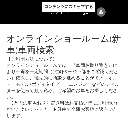
コンテンツにスキップする
プライバシーポリシー
オンラインショールーム(新
車)車両検索
【ご利用方法について】
プライバシ
オンラインショールームでは、『車両お取り置き』に
ーポリシー
より車両を一定期間（[注4]ページ下部をご確認くださ
ラインアップ
い）確保し、優先的に商談を進めることができます。
・「モデル/ボディタイプ」「エンジン」などのフィル
ターを使って絞り込み、ご希望のお車をお探しくださ
い。
・3万円の車両お取り置き料はお支払い時にご利用いた
だいたクレジットカード経由で全額お客様に返金いた
します。
Mercedes-Benz