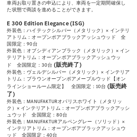
車両お取り置きの申込により、車両を一定期間確保し
た状態で商談を進めることができます。
フェア・イ
ベント キャ
E 300 Edition Elegance (ISG)
ンペーン
外装色：ハイテックシルバー（メタリック）× インテリ
Mercedes-
アトリム：オープンポアブラックアッシュウッド 全
Benz LIVE!
国限定：90台
Mercedes-
外装色：オブシディアンブラック（メタリック）× イン
Benz
テリアトリム：オープンポアブラックアッシュウッ
STUDIO
(販売終了)
ド 全国限定：30台
TOKYO
外装色：ヴェルデシルバー（メタリック）× インテリア
ディーラー
トリム：ブラウンオープンポアメープルウッド【オン
検索
(販売終
ラインショールーム限定】 全国限定：10台
ご購入相談
了)
電気自動車
外装色：MANUFAKTURオパリスホワイト（メタリッ
のご購入サ
ク）× インテリアトリム：オープンポアブラックアッシ
ポート
ュウッド 全国限定：80台
デジタルコ
外装色：MANUFAKTURアルペングレー（ソリッド）×
ンパニオン
インテリアトリム：オープンポアブラックアッシュウ
限定車ライ
ッド 全国限定：40台
ンアップ