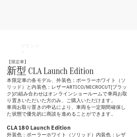
ブランド
【限定車】
新型 CLA Launch Edition
本限定車の各モデル、外装色：ポーラーホワイト（ソ
リッド）と内装色：レザーARTICO/MICROCUT[ブラッ
ク]の組み合わせはオンラインショールームで車両お取
り置きいただいた方のみ、ご購入いただけます。
ブランド
車両お取り置きの申込により、車両を一定期間確保し
た状態で優先的に商談を進めることができます。
CLA 180 Launch Edition
外装色：ポーラーホワイト（ソリッド）内装色：レザ