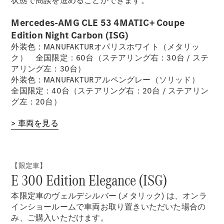
状態で商談を進めることができます。
デザイン＆
Mercedes-AMG CLE 53 4MATIC+ Coupe
コンセプト
Edition Night Carbon (ISG)
カー
外装色：MANUFAKTURオパリスホワイト（メタリッ
サステナビ
ク） 全国限定：60台（ステアリング右：30台 / ステ
リティ
アリング左：30台）
スポンサー
外装色：MANUFAKTURアルペングレー（ソリッド）
シップ /
全国限定：40台（ステアリング右：20台 / ステアリン
CSR
グ左：20台）
メルセデ
> 車両を見る
ス・ベン
ツ
【限定車】
E 300 Edition Elegance (ISG)
本限定車のヴェルデシルバー (メタリック) は、オンラ
インショールームで車両お取り置きいただいた場合の
み、ご購入いただけます。