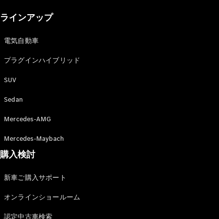
New models
ラインアップ
電気自動車モデル
プラグインハイブリッドモデル
電気自動車
プラグインハイブリッド
Sedan
SUV
Sedan
Mercedes-AMG
All Sedan
Mercedes-Maybach
CLA
購入検討
電気
Sedan
CLA
New
新車ご購入サポート
Sedan
C-Class
オンラインショールーム
Sedan
EQS
電気
認定中古車検索