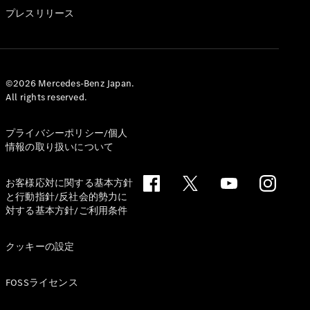
GLS
プレスリリース
G-
電気
Class
G-Class
試乗リクエ
©2026 Mercedes-Benz Japan.
All rights reserved.
スト
オンライン
ショールー
プライバシーポリシー/個人
ム
情報の取り扱いについて
Stationwagon
お客様応対に関する基本方針
と行動指針/反社会的勢力に
対する基本方針/ご利用条件
クッキーの設定
All
Stationwagon
FOSSライセンス
CLA
Shooting
New
電気