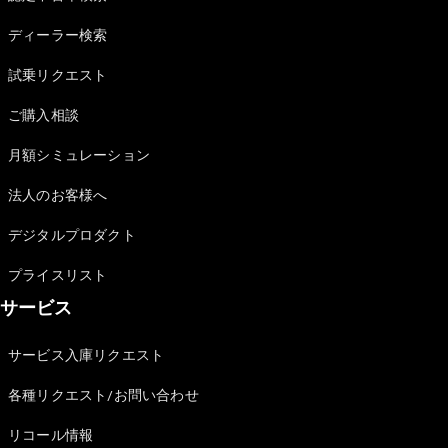
Sedan
E-Class
ディーラー検索
Sedan
S-Class
試乗リクエスト
New
Sedan
S-Class
ご購入相談
Sedan
New
Long
月額シミュレーション
Mercedes-
Maybach
New
法人のお客様へ
S-Class
デジタルプロダクト
試乗リクエ
プライスリスト
スト
サービス
オンライン
ショールー
ム
サービス入庫リクエスト
SUV
各種リクエスト/お問い合わせ
リコール情報