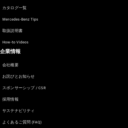
カタログ一覧
Mercedes-Benz Tips
All SUV
EQA
電気
取扱説明書
EQE
電気
SUV
How-to Videos
EQS
電気
企業情報
SUV
Mercedes-
Maybach
電気
会社概要
EQS SUV
GLA
お詫びとお知らせ
GLB
GLC
スポンサーシップ / CSR
GLC Coupé
GLE
採用情報
GLE Coupé
サステナビリティ
GLS
Mercedes-
よくあるご質問 (FAQ)
Maybach