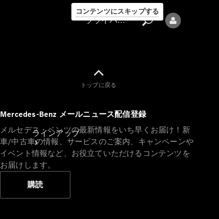
コンテンツにスキップする
プライバシーポリシー
トップに戻る
プライバシ
Mercedes-Benz メールニュース配信登録
ーポリシー
メルセデス・ベンツの最新情報をいち早くお届け！新
ラインアップ
車/中古車の情報、サービスのご案内、キャンペーンや
イベント情報など、お役立ていただけるコンテンツを
お届けします。
購読
Mercedes-Benz