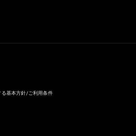
GLS
G-
電気
Class
G-Class
試乗リクエ
スト
オンライン
ショールー
ム
Stationwagon
する基本方針/ご利用条件
All
Stationwagon
CLA
Shooting
New
電気