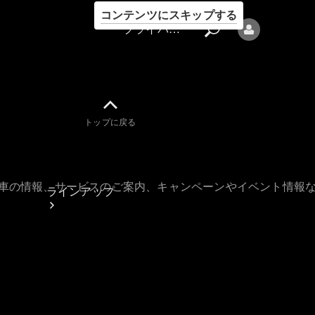
コンテンツにスキップする
プライバシーポリシー
トップに戻る
プライバシ
ーポリシー
古車の情報、サービスのご案内、キャンペーンやイベント情報
ラインアップ
Mercedes-Benz