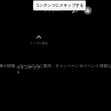
コンテンツにスキップする
プライバシーポリシー
トップに戻る
プライバシ
ーポリシー
古車の情報、サービスのご案内、キャンペーンやイベント情報
ラインアップ
Mercedes-Benz