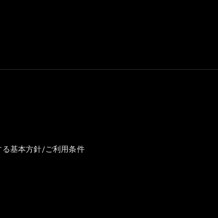
GLS
G-
電気
Class
G-Class
試乗リクエ
スト
オンライン
ショールー
ム
Stationwagon
する基本方針/ご利用条件
All
Stationwagon
CLA
Shooting
New
電気