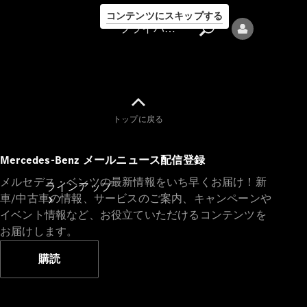
コンテンツにスキップする
プライバシーポリシー
トップに戻る
プライバシ
Mercedes-Benz メールニュース配信登録
ーポリシー
メルセデス・ベンツの最新情報をいち早くお届け！新
ラインアップ
車/中古車の情報、サービスのご案内、キャンペーンや
イベント情報など、お役立ていただけるコンテンツを
お届けします。
購読
Mercedes-Benz