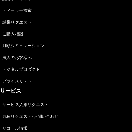
Sedan
E-Class
ディーラー検索
Sedan
S-Class
試乗リクエスト
New
Sedan
S-Class
ご購入相談
Sedan
New
Long
月額シミュレーション
Mercedes-
Maybach
New
法人のお客様へ
S-Class
デジタルプロダクト
試乗リクエ
プライスリスト
スト
サービス
オンライン
ショールー
ム
サービス入庫リクエスト
SUV
各種リクエスト/お問い合わせ
リコール情報