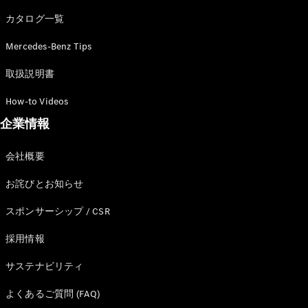
カタログ一覧
Mercedes-Benz Tips
All SUV
EQA
電気
取扱説明書
EQE
電気
SUV
How-to Videos
EQS
電気
企業情報
SUV
Mercedes-
Maybach
電気
会社概要
EQS SUV
GLA
お詫びとお知らせ
GLB
GLC
スポンサーシップ / CSR
GLC Coupé
GLE
採用情報
GLE Coupé
サステナビリティ
GLS
Mercedes-
よくあるご質問 (FAQ)
Maybach