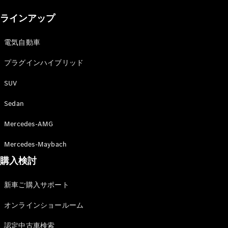
New models
ラインアップ
電気自動車モデル
プラグインハイブリッドモデル
電気自動車
プラグインハイブリッド
Sedan
SUV
Sedan
Mercedes-AMG
All Sedan
Mercedes-Maybach
CLA
購入検討
電気
Sedan
CLA
New
新車ご購入サポート
Sedan
C-Class
オンラインショールーム
Sedan
EQS
電気
認定中古車検索