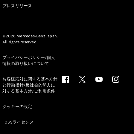
GLS
プレスリリース
G-
電気
Class
G-Class
試乗リクエ
©2026 Mercedes-Benz Japan.
All rights reserved.
スト
オンライン
ショールー
プライバシーポリシー/個人
ム
情報の取り扱いについて
Stationwagon
お客様応対に関する基本方針
と行動指針/反社会的勢力に
対する基本方針/ご利用条件
クッキーの設定
All
Stationwagon
FOSSライセンス
CLA
Shooting
New
電気