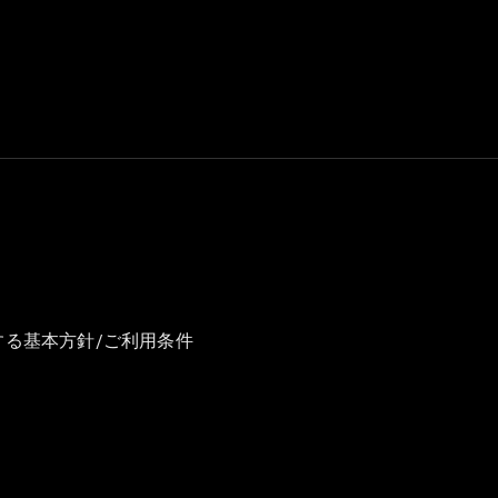
GLS
G-
電気
Class
G-Class
試乗リクエ
スト
オンライン
ショールー
ム
Stationwagon
する基本方針/ご利用条件
All
Stationwagon
CLA
Shooting
New
電気