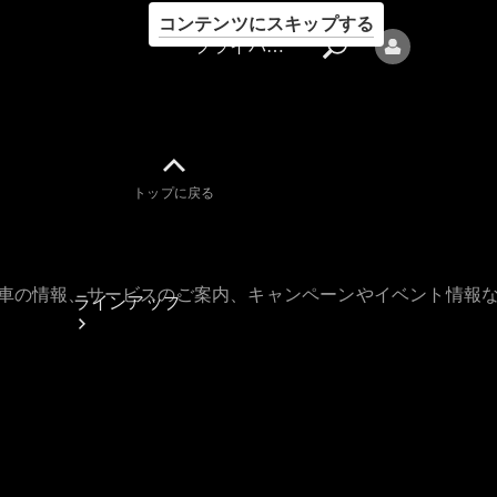
コンテンツにスキップする
プライバシーポリシー
トップに戻る
プライバシ
ーポリシー
古車の情報、サービスのご案内、キャンペーンやイベント情報
ラインアップ
Mercedes-Benz