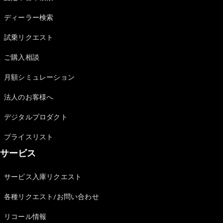
Sedan
E-Class
ディーラー検索
Sedan
S-Class
試乗リクエスト
New
Sedan
S-Class
ご購入相談
Sedan
New
Long
月額シミュレーション
Mercedes-
Maybach
New
法人のお客様へ
S-Class
デジタルプロダクト
試乗リクエ
プライスリスト
スト
サービス
オンライン
ショールー
ム
サービス入庫リクエスト
SUV
各種リクエスト/お問い合わせ
リコール情報