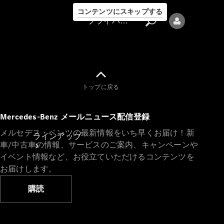
コンテンツにスキップする
プライバシーポリシー
トップに戻る
プライバシ
Mercedes-Benz メールニュース配信登録
ーポリシー
メルセデス・ベンツの最新情報をいち早くお届け！新
ラインアップ
車/中古車の情報、サービスのご案内、キャンペーンや
イベント情報など、お役立ていただけるコンテンツを
お届けします。
購読
Mercedes-Benz