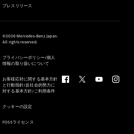
GLS
プレスリリース
G-
電気
Class
G-Class
試乗リクエ
©2026 Mercedes-Benz Japan.
All rights reserved.
スト
オンライン
ショールー
プライバシーポリシー/個人
ム
情報の取り扱いについて
Stationwagon
お客様応対に関する基本方針
と行動指針/反社会的勢力に
対する基本方針/ご利用条件
クッキーの設定
All
Stationwagon
FOSSライセンス
CLA
Shooting
New
電気