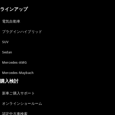
New models
ラインアップ
電気自動車モデル
プラグインハイブリッドモデル
電気自動車
プラグインハイブリッド
Sedan
SUV
Sedan
Mercedes-AMG
All Sedan
Mercedes-Maybach
CLA
購入検討
電気
Sedan
CLA
New
新車ご購入サポート
Sedan
C-Class
オンラインショールーム
Sedan
EQS
電気
認定中古車検索