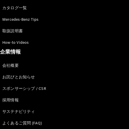
カタログ一覧
Mercedes-Benz Tips
All SUV
EQA
電気
取扱説明書
EQE
電気
SUV
How-to Videos
EQS
電気
企業情報
SUV
Mercedes-
Maybach
電気
会社概要
EQS SUV
GLA
お詫びとお知らせ
GLB
GLC
スポンサーシップ / CSR
GLC Coupé
GLE
採用情報
GLE Coupé
サステナビリティ
GLS
Mercedes-
よくあるご質問 (FAQ)
Maybach