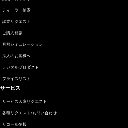
Sedan
E-Class
ディーラー検索
Sedan
S-Class
試乗リクエスト
New
Sedan
S-Class
ご購入相談
Sedan
New
Long
月額シミュレーション
Mercedes-
Maybach
New
法人のお客様へ
S-Class
デジタルプロダクト
試乗リクエ
プライスリスト
スト
サービス
オンライン
ショールー
ム
サービス入庫リクエスト
SUV
各種リクエスト/お問い合わせ
リコール情報