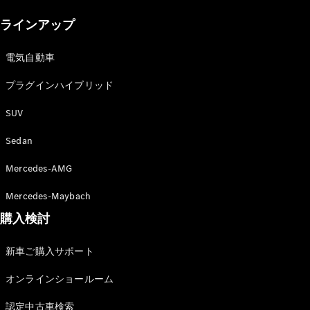
New models
ラインアップ
電気自動車モデル
プラグインハイブリッドモデル
電気自動車
プラグインハイブリッド
Sedan
SUV
Sedan
Mercedes-AMG
All Sedan
Mercedes-Maybach
CLA
購入検討
電気
Sedan
CLA
New
新車ご購入サポート
Sedan
C-Class
オンラインショールーム
Sedan
EQS
電気
認定中古車検索