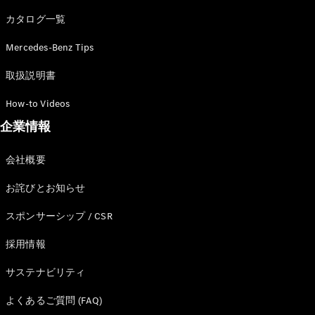
カタログ一覧
Mercedes-Benz Tips
All SUV
EQA
電気
取扱説明書
EQE
電気
SUV
How-to Videos
EQS
電気
企業情報
SUV
Mercedes-
Maybach
電気
会社概要
EQS SUV
GLA
お詫びとお知らせ
GLB
GLC
スポンサーシップ / CSR
GLC Coupé
GLE
採用情報
GLE Coupé
サステナビリティ
GLS
Mercedes-
よくあるご質問 (FAQ)
Maybach