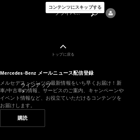
コンテンツにスキップする
プライバシーポリシー
トップに戻る
プライバシ
Mercedes-Benz メールニュース配信登録
ーポリシー
メルセデス・ベンツの最新情報をいち早くお届け！新
ラインアップ
車/中古車の情報、サービスのご案内、キャンペーンや
イベント情報など、お役立ていただけるコンテンツを
お届けします。
購読
Mercedes-Benz