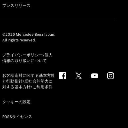
GLS
プレスリリース
G-
電気
Class
G-Class
試乗リクエ
©2026 Mercedes-Benz Japan.
All rights reserved.
スト
オンライン
ショールー
プライバシーポリシー/個人
ム
情報の取り扱いについて
Stationwagon
お客様応対に関する基本方針
と行動指針/反社会的勢力に
対する基本方針/ご利用条件
クッキーの設定
All
Stationwagon
FOSSライセンス
CLA
Shooting
New
電気