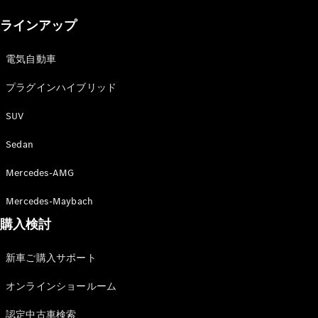
New models
ラインアップ
電気自動車モデル
プラグインハイブリッドモデル
電気自動車
プラグインハイブリッド
Sedan
SUV
Sedan
Mercedes-AMG
All Sedan
Mercedes-Maybach
CLA
購入検討
電気
Sedan
CLA
New
新車ご購入サポート
Sedan
C-Class
オンラインショールーム
Sedan
EQS
電気
認定中古車検索