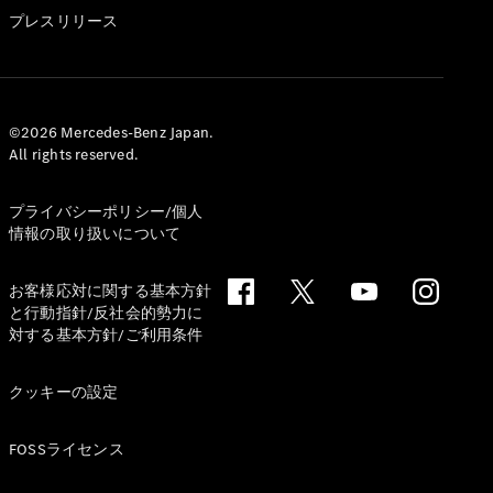
GLS
プレスリリース
G-
電気
Class
G-Class
試乗リクエ
©2026 Mercedes-Benz Japan.
All rights reserved.
スト
オンライン
ショールー
プライバシーポリシー/個人
ム
情報の取り扱いについて
Stationwagon
お客様応対に関する基本方針
と行動指針/反社会的勢力に
対する基本方針/ご利用条件
クッキーの設定
All
Stationwagon
FOSSライセンス
CLA
Shooting
New
電気