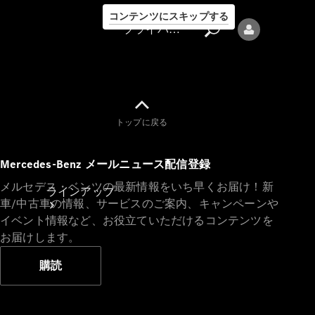
コンテンツにスキップする
プライバシーポリシー
トップに戻る
プライバシ
Mercedes-Benz メールニュース配信登録
ーポリシー
メルセデス・ベンツの最新情報をいち早くお届け！新
ラインアップ
車/中古車の情報、サービスのご案内、キャンペーンや
イベント情報など、お役立ていただけるコンテンツを
お届けします。
購読
Mercedes-Benz