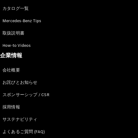
カタログ一覧
Mercedes-Benz Tips
All SUV
EQA
電気
取扱説明書
EQE
電気
SUV
How-to Videos
EQS
電気
企業情報
SUV
Mercedes-
Maybach
電気
会社概要
EQS SUV
GLA
お詫びとお知らせ
GLB
GLC
スポンサーシップ / CSR
GLC Coupé
GLE
採用情報
GLE Coupé
サステナビリティ
GLS
Mercedes-
よくあるご質問 (FAQ)
Maybach