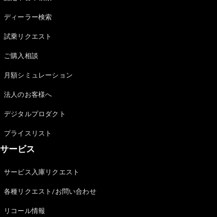
Sedan
E-Class
ディーラー検索
Sedan
S-Class
試乗リクエスト
New
Sedan
S-Class
ご購入相談
Sedan
New
Long
月額シミュレーション
Mercedes-
Maybach
New
法人のお客様へ
S-Class
デジタルプロダクト
試乗リクエ
プライスリスト
スト
サービス
オンライン
ショールー
ム
サービス入庫リクエスト
SUV
各種リクエスト/お問い合わせ
リコール情報