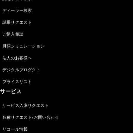
Sedan
E-Class
ディーラー検索
Sedan
S-Class
試乗リクエスト
New
Sedan
S-Class
ご購入相談
Sedan
New
Long
月額シミュレーション
Mercedes-
Maybach
New
法人のお客様へ
S-Class
デジタルプロダクト
試乗リクエ
プライスリスト
スト
サービス
オンライン
ショールー
ム
サービス入庫リクエスト
SUV
各種リクエスト/お問い合わせ
リコール情報