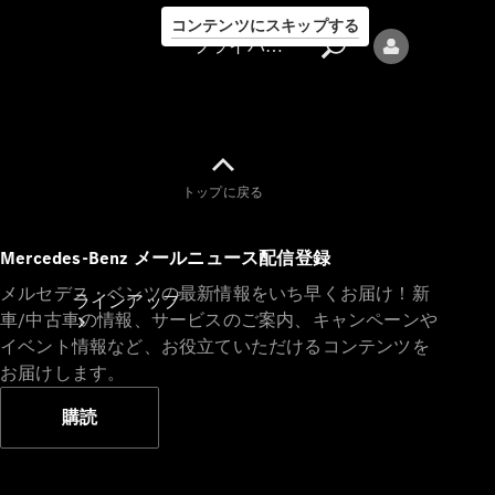
コンテンツにスキップする
プライバシーポリシー
トップに戻る
プライバシ
Mercedes-Benz メールニュース配信登録
ーポリシー
メルセデス・ベンツの最新情報をいち早くお届け！新
ラインアップ
車/中古車の情報、サービスのご案内、キャンペーンや
イベント情報など、お役立ていただけるコンテンツを
お届けします。
購読
Mercedes-Benz