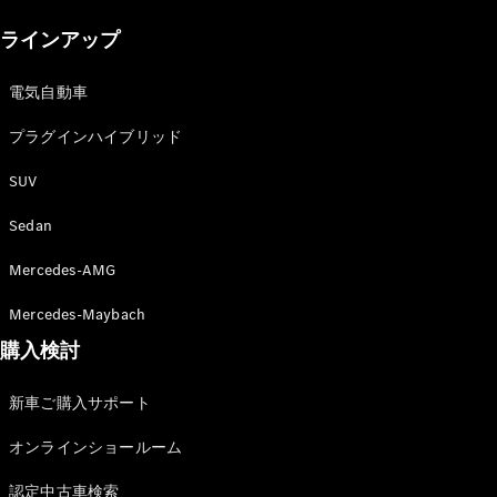
New models
ラインアップ
電気自動車モデル
プラグインハイブリッドモデル
電気自動車
プラグインハイブリッド
Sedan
SUV
Sedan
Mercedes-AMG
All Sedan
Mercedes-Maybach
CLA
購入検討
電気
Sedan
CLA
New
新車ご購入サポート
Sedan
C-Class
オンラインショールーム
Sedan
EQS
電気
認定中古車検索