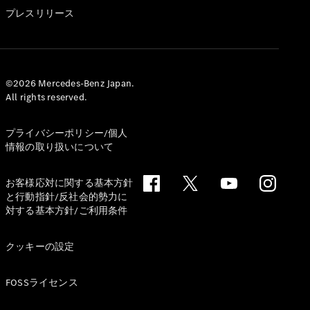
GLS
プレスリリース
G-
電気
Class
G-Class
試乗リクエ
©2026 Mercedes-Benz Japan.
All rights reserved.
スト
オンライン
ショールー
プライバシーポリシー/個人
ム
情報の取り扱いについて
Stationwagon
お客様応対に関する基本方針
と行動指針/反社会的勢力に
対する基本方針/ご利用条件
クッキーの設定
All
Stationwagon
FOSSライセンス
CLA
Shooting
New
電気