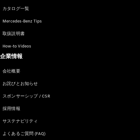
カタログ一覧
Mercedes-Benz Tips
All SUV
EQA
電気
取扱説明書
EQE
電気
SUV
How-to Videos
EQS
電気
企業情報
SUV
Mercedes-
Maybach
電気
会社概要
EQS SUV
GLA
お詫びとお知らせ
GLB
GLC
スポンサーシップ / CSR
GLC Coupé
GLE
採用情報
GLE Coupé
サステナビリティ
GLS
Mercedes-
よくあるご質問 (FAQ)
Maybach