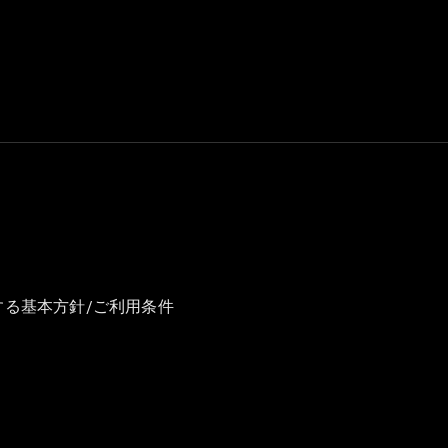
GLS
G-
電気
Class
G-Class
試乗リクエ
スト
オンライン
ショールー
ム
Stationwagon
する基本方針/ご利用条件
All
Stationwagon
CLA
Shooting
New
電気