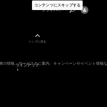
コンテンツにスキップする
プライバシーポリシー
トップに戻る
プライバシ
ーポリシー
古車の情報、サービスのご案内、キャンペーンやイベント情報
ラインアップ
Mercedes-Benz