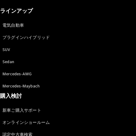
New models
ラインアップ
電気自動車モデル
プラグインハイブリッドモデル
電気自動車
プラグインハイブリッド
Sedan
SUV
Sedan
Mercedes-AMG
All Sedan
Mercedes-Maybach
CLA
購入検討
電気
Sedan
CLA
New
新車ご購入サポート
Sedan
C-Class
オンラインショールーム
Sedan
EQS
電気
認定中古車検索