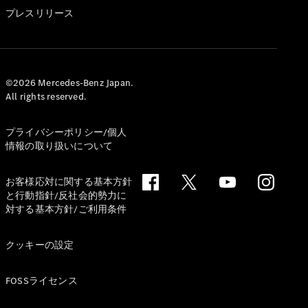
GLS
プレスリリース
G-
電気
Class
G-Class
試乗リクエ
©2026 Mercedes-Benz Japan.
All rights reserved.
スト
オンライン
ショールー
プライバシーポリシー/個人
ム
情報の取り扱いについて
Stationwagon
お客様応対に関する基本方針
と行動指針/反社会的勢力に
対する基本方針/ご利用条件
クッキーの設定
All
Stationwagon
FOSSライセンス
CLA
Shooting
New
電気