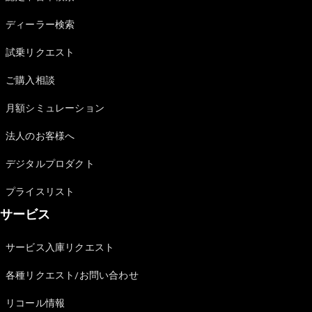
Sedan
E-Class
ディーラー検索
Sedan
S-Class
試乗リクエスト
New
Sedan
S-Class
ご購入相談
Sedan
New
Long
月額シミュレーション
Mercedes-
Maybach
New
法人のお客様へ
S-Class
デジタルプロダクト
試乗リクエ
プライスリスト
スト
サービス
オンライン
ショールー
ム
サービス入庫リクエスト
SUV
各種リクエスト/お問い合わせ
リコール情報