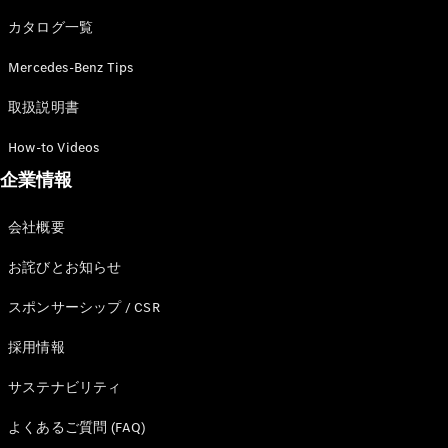
カタログ一覧
Mercedes-Benz Tips
All SUV
EQA
電気
取扱説明書
EQE
電気
SUV
How-to Videos
EQS
電気
企業情報
SUV
Mercedes-
Maybach
電気
会社概要
EQS SUV
GLA
お詫びとお知らせ
GLB
GLC
スポンサーシップ / CSR
GLC Coupé
GLE
採用情報
GLE Coupé
サステナビリティ
GLS
Mercedes-
よくあるご質問 (FAQ)
Maybach