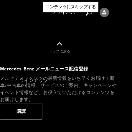
コンテンツにスキップする
プライバシーポリシー
トップに戻る
プライバシ
Mercedes-Benz メールニュース配信登録
ーポリシー
メルセデス・ベンツの最新情報をいち早くお届け！新
ラインアップ
車/中古車の情報、サービスのご案内、キャンペーンや
イベント情報など、お役立ていただけるコンテンツを
お届けします。
購読
Mercedes-Benz