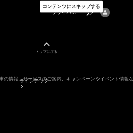
コンテンツにスキップする
プライバシーポリシー
トップに戻る
プライバシ
ーポリシー
古車の情報、サービスのご案内、キャンペーンやイベント情報
ラインアップ
Mercedes-Benz