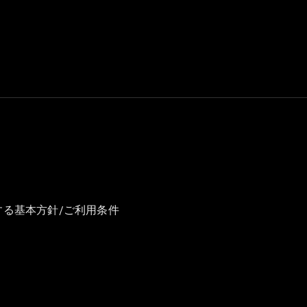
GLS
G-
電気
Class
G-Class
試乗リクエ
スト
オンライン
ショールー
ム
Stationwagon
する基本方針/ご利用条件
All
Stationwagon
CLA
Shooting
New
電気