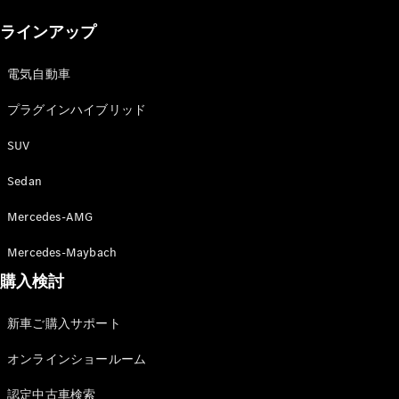
New models
ラインアップ
電気自動車モデル
プラグインハイブリッドモデル
電気自動車
プラグインハイブリッド
Sedan
SUV
Sedan
Mercedes-AMG
All Sedan
Mercedes-Maybach
CLA
購入検討
電気
Sedan
CLA
New
新車ご購入サポート
Sedan
C-Class
オンラインショールーム
Sedan
EQS
電気
認定中古車検索