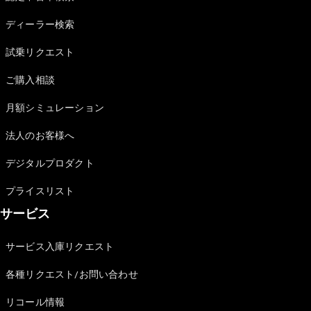
Sedan
E-Class
ディーラー検索
Sedan
S-Class
試乗リクエスト
New
Sedan
S-Class
ご購入相談
Sedan
New
Long
月額シミュレーション
Mercedes-
Maybach
New
法人のお客様へ
S-Class
デジタルプロダクト
試乗リクエ
プライスリスト
スト
サービス
オンライン
ショールー
ム
サービス入庫リクエスト
SUV
各種リクエスト/お問い合わせ
リコール情報