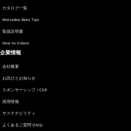
カタログ一覧
Mercedes-Benz Tips
All SUV
EQA
電気
取扱説明書
EQE
電気
SUV
How-to Videos
EQS
電気
企業情報
SUV
Mercedes-
Maybach
電気
会社概要
EQS SUV
GLA
お詫びとお知らせ
GLB
GLC
スポンサーシップ / CSR
GLC Coupé
GLE
採用情報
GLE Coupé
サステナビリティ
GLS
Mercedes-
よくあるご質問 (FAQ)
Maybach