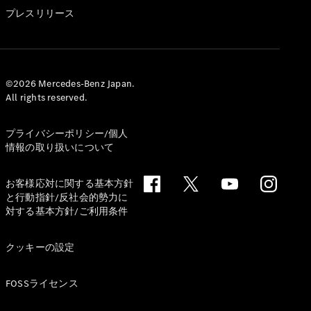
GLS
プレスリリース
G-
電気
Class
G-Class
試乗リクエ
©2026 Mercedes-Benz Japan.
All rights reserved.
スト
オンライン
ショールー
プライバシーポリシー/個人
ム
情報の取り扱いについて
Stationwagon
お客様応対に関する基本方針
と行動指針/反社会的勢力に
対する基本方針/ご利用条件
クッキーの設定
All
Stationwagon
FOSSライセンス
CLA
Shooting
New
電気