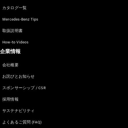
カタログ一覧
Mercedes-Benz Tips
All SUV
EQA
電気
取扱説明書
EQE
電気
SUV
How-to Videos
EQS
電気
企業情報
SUV
Mercedes-
Maybach
電気
会社概要
EQS SUV
GLA
お詫びとお知らせ
GLB
GLC
スポンサーシップ / CSR
GLC Coupé
GLE
採用情報
GLE Coupé
サステナビリティ
GLS
Mercedes-
よくあるご質問 (FAQ)
Maybach