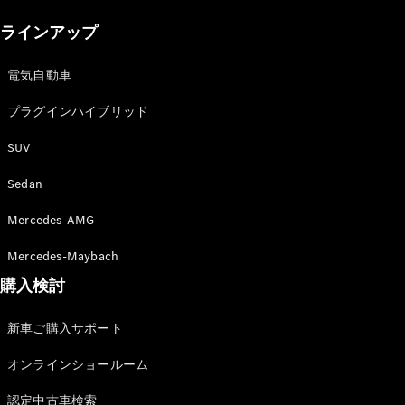
New models
ラインアップ
電気自動車モデル
プラグインハイブリッドモデル
電気自動車
プラグインハイブリッド
Sedan
SUV
Sedan
Mercedes-AMG
All Sedan
Mercedes-Maybach
CLA
購入検討
電気
Sedan
CLA
New
新車ご購入サポート
Sedan
C-Class
オンラインショールーム
Sedan
EQS
電気
認定中古車検索