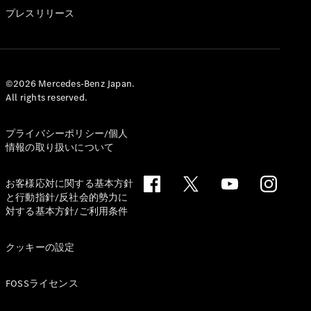
GLS
プレスリリース
G-
電気
Class
G-Class
試乗リクエ
©2026 Mercedes-Benz Japan.
All rights reserved.
スト
オンライン
ショールー
プライバシーポリシー/個人
ム
情報の取り扱いについて
Stationwagon
お客様応対に関する基本方針
と行動指針/反社会的勢力に
対する基本方針/ご利用条件
クッキーの設定
All
Stationwagon
FOSSライセンス
CLA
Shooting
New
電気