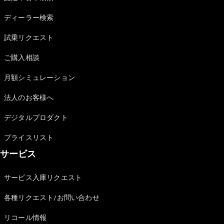
Sedan
E-Class
ディーラー検索
Sedan
S-Class
試乗リクエスト
New
Sedan
S-Class
ご購入相談
Sedan
New
Long
月額シミュレーション
Mercedes-
Maybach
New
法人のお客様へ
S-Class
デジタルプロダクト
試乗リクエ
プライスリスト
スト
サービス
オンライン
ショールー
ム
サービス入庫リクエスト
SUV
各種リクエスト/お問い合わせ
リコール情報