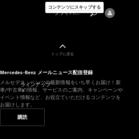
コンテンツにスキップする
プライバシーポリシー
トップに戻る
プライバシ
Mercedes-Benz メールニュース配信登録
ーポリシー
メルセデス・ベンツの最新情報をいち早くお届け！新
ラインアップ
車/中古車の情報、サービスのご案内、キャンペーンや
イベント情報など、お役立ていただけるコンテンツを
お届けします。
購読
Mercedes-Benz