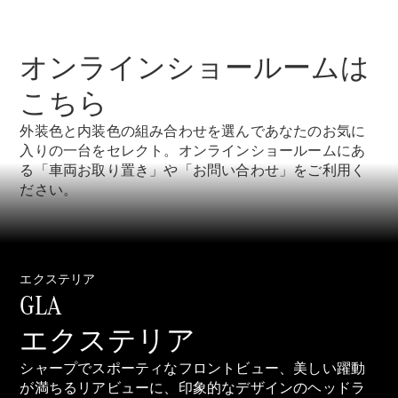
GLS
G-
電気
Class
オンラインショールームは
G-Class
こちら
試乗リクエ
スト
外装色と内装色の組み合わせを選んであなたのお気に
オンライン
入りの一台をセレクト。オンラインショールームにあ
ショールー
る「車両お取り置き」や「お問い合わせ」をご利用く
ム
ださい。
Stationwagon
エクステリア
GLA
エクステリア
All
Stationwagon
シャープでスポーティなフロントビュー、美しい躍動
CLA
が満ちるリアビューに、印象的なデザインのヘッドラ
Shooting
New
電気