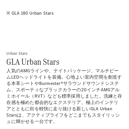
Sedan
E-Class
Sedan
※ GLA 180 Urban Stars
S-Class
New
Sedan
S-Class
Sedan
New
Long
Mercedes-
Urban Stars
Maybach
New
GLA Urban Stars
S-Class
人気のAMGラインや、ナイトパッケージ、マルチビー
試乗リクエ
ムLEDヘッドライトを装備。心地よい室内空間を創造す
スト
る本革シートやBurmester®サラウンドサウンドシステ
オンライン
ム、スポーティなブラックカラーの20インチAMGアル
ショールー
ミホイール（RVT）なども標準採用しました。洗練と存
ム
在感を極めた都会的なエクステリア、極上のインテリ
SUV
アとともに街を軽快に走り抜ける新しいGLA Urban
Starsは、アクティブライフをどこまでもスタイリッシ
ュに輝かせる一台です。