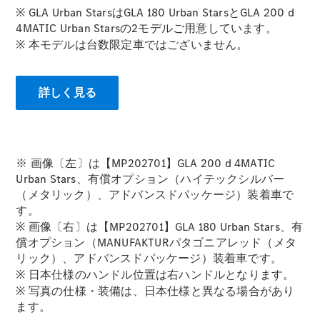
※ GLA Urban StarsはGLA 180 Urban StarsとGLA 200 d
4MATIC Urban Starsの2モデルご用意しています。
※ 本モデルは台数限定車ではございません。
All SUV
EQA
電気
EQE
電気
詳しく見る
SUV
EQS
電気
SUV
Mercedes-
Maybach
電気
※ 画像〔左〕は【MP202701】GLA 200 d 4MATIC
EQS SUV
Urban Stars、有償オプション（ハイテックシルバー
GLA
（メタリック）、アドバンスドパッケージ）装着車で
GLB
す。
GLC
※ 画像〔右〕は【MP202701】GLA 180 Urban Stars、有
GLC Coupé
償オプション（MANUFAKTURパタゴニアレッド（メタ
GLE
リック）、アドバンスドパッケージ）装着車です。
GLE Coupé
※ 日本仕様のハンドル位置は右ハンドルとなります。
GLS
※ 写真の仕様・装備は、日本仕様と異なる場合があり
Mercedes-
ます。
Maybach