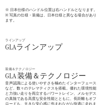
All Coupé
CLE Coupé
※ 日本仕様のハンドル位置は右ハンドルとなります。
Mercedes-
※ 写真の仕様・装備は、日本仕様と異なる場合があり
AMG GT
ます。
Coupé
Mercedes-
AMG GT 4-
Door-Coupé
ラインアップ
Mercedes-
GLAラインアップ
AMG GT
New
電気
4-Door-
Coupé
試乗リクエ
装備＆テクノロジー
GLA 装備＆テクノロジー
スト
オンライン
音声認識による使いやすさを極めたインターフェース
ショールー
など、数々のテレマティクスを搭載。優れた環境性能
ム
と力強い走りを両立するパワートレイン、メルセデス
Cabriolet/Roadster
の真髄である高度な安全性能とともに、長距離もオフ
ロードも、大きな安心感に包まれながら快適に走れま