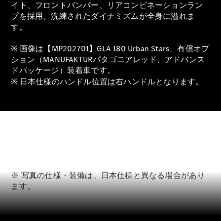
イト、フロントバンパー、リアコンビネーションラン
Brake
プを採用。洗練されたダイナミズムが全身に溢れま
CLA
Shooting
す。
New
Brake
C-Class
※ 画像は【MP202701】GLA 180 Urban Stars、有償オプ
Stationwagon
ション（MANUFAKTURパタゴニアレッド、アドバンス
C-Class All-
ドパッケージ）装着車です。
Terrain
※ 日本仕様のハンドル位置は右ハンドルとなります。
E-Class
Stationwagon
E-Class All-
Terrain
試乗リクエ
スト
オンライン
※ 写真の仕様・装備は、日本仕様と異なる場合があり
ショールー
ます。
ム
Compact