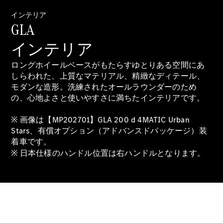
インテリア
GLA
インテリア
All Compact
A-Class
ロングホイールベースがもたらすゆとりある空間にあ
B-Class
しらわれた、上質なマテリアル、精緻なディテール、
モダンな造形。洗練されたオールラウンダーのため
の、心地よさと使いやすさに満ちたインテリアです。
試乗リクエ
スト
※ 画像は【MP202701】GLA 200 d 4MATIC Urban
オンライン
Stars、有償オプション（アドバンスドパッケージ）装
ショールー
着車です。
ム
※ 日本仕様のハンドル位置は右ハンドルとなります。
Coupé