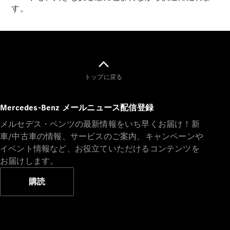
す。
All
Cabriolet/Roadster
CLE
トップに戻る
Cabriolet
Mercedes-
AMG SL
Mercedes-Benz メールニュース配信登録
Roadster
メルセデス・ベンツの最新情報をいち早くお届け！新
Mercedes-
車/中古車の情報、サービスのご案内、キャンペーンや
Maybach SL
イベント情報など、お役立ていただけるコンテンツを
お届けします。
試乗リクエ
スト
購読
オンライン
ショールー
ム
Mini Van