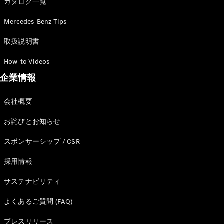
カタログ一覧
ショールー
ム
Mercedes-Benz Tips
認定中古車
検索
取扱説明書
How-to Videos
フェア・イ
企業情報
ベント キャ
ンペーン
ファイナン
会社概要
ス(リース/
お詫びとお知らせ
ローン)
法人のお客
スポンサーシップ / CSR
様へ
認定中古車
採用情報
とは
買取サービ
サステナビリティ
ス
見積シミュ
よくあるご質問 (FAQ)
レーション
プレスリリース