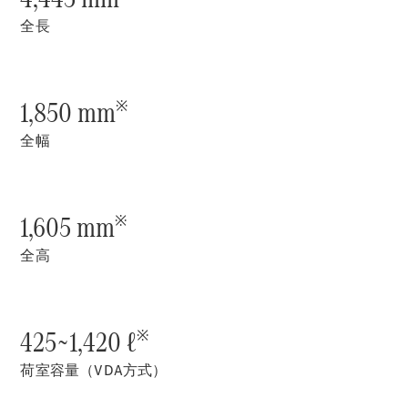
New models
全長
電気自動車モデル
プラグインハイブリッドモデル
1,850 mm
※
Sedan
全幅
1,605 mm
※
全高
All Sedan
CLA
電気
Sedan
CLA
New
425~1,420 ℓ
Sedan
※
C-Class
荷室容量（VDA方式）
Sedan
EQS
電気