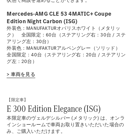
状態で商談を進めることができます。
デザイン＆
Mercedes-AMG CLE 53 4MATIC+ Coupe
コンセプト
Edition Night Carbon (ISG)
カー
外装色：MANUFAKTURオパリスホワイト（メタリッ
サステナビ
ク） 全国限定：60台（ステアリング右：30台 / ステ
リティ
アリング左：30台）
スポンサー
外装色：MANUFAKTURアルペングレー（ソリッド）
シップ /
全国限定：40台（ステアリング右：20台 / ステアリン
CSR
グ左：20台）
メルセデ
> 車両を見る
ス・ベン
ツ
【限定車】
E 300 Edition Elegance (ISG)
本限定車のヴェルデシルバー (メタリック) は、オンラ
インショールームで車両お取り置きいただいた場合の
み、ご購入いただけます。