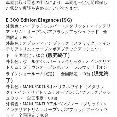
車両お取り置きの申込により、車両を一定期間確保し
た状態で商談を進めることができます。
フェア・イ
ベント キャ
E 300 Edition Elegance (ISG)
ンペーン
外装色：ハイテックシルバー（メタリック）× インテリ
Mercedes-
アトリム：オープンポアブラックアッシュウッド 全
Benz LIVE!
国限定：90台
Mercedes-
外装色：オブシディアンブラック（メタリック）× イン
Benz
テリアトリム：オープンポアブラックアッシュウッ
STUDIO
(販売終了)
ド 全国限定：30台
TOKYO
外装色：ヴェルデシルバー（メタリック）× インテリア
ディーラー
トリム：ブラウンオープンポアメープルウッド【オン
検索
(販売終
ラインショールーム限定】 全国限定：10台
ご購入相談
了)
電気自動車
外装色：MANUFAKTURオパリスホワイト（メタリッ
のご購入サ
ク）× インテリアトリム：オープンポアブラックアッシ
ポート
ュウッド 全国限定：80台
デジタルコ
外装色：MANUFAKTURアルペングレー（ソリッド）×
ンパニオン
インテリアトリム：オープンポアブラックアッシュウ
限定車ライ
ッド 全国限定：40台
ンアップ