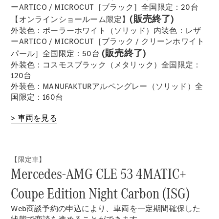
ーARTICO / MICROCUT［ブラック］全国限定：20台
(販売終了)
【オンラインショールーム限定】
外装色：ポーラーホワイト（ソリッド）内装色：レザ
歴史とブラ
ーARTICO / MICROCUT［ブラック / クリーンホワイト
ンド
(販売終了)
パール］全国限定：50台
Mercedes-
外装色：コスモスブラック（メタリック）全国限定：
AMG
120台
Mercedes-
外装色：MANUFAKTURアルペングレー（ソリッド）全
Maybach
国限定：160台
ALL TIME
STARS
> 車両を見る
Defining
Class
テクノロ
ジー
【限定車】
Mercedes-AMG CLE 53 4MATIC+
Coupe Edition Night Carbon (ISG)
Web商談予約の申込により、車両を一定期間確保した