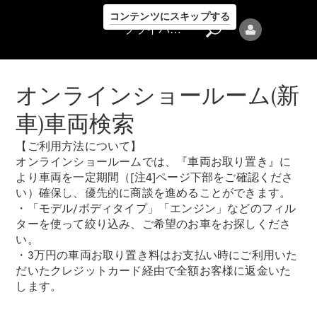
コンテンツにスキップする
プライバシーポリシー
オンラインショールーム(新
車)車両検索
【ご利用方法について】
プライバシ
オンラインショールームでは、『車両お取り置き』に
ーポリシー
より車両を一定期間（[注4]ページ下部をご確認くださ
ラインアップ
い）確保し、優先的に商談を進めることができます。
・「モデル/ボディタイプ」「エンジン」などのフィル
ターを使って絞り込み、ご希望のお車をお探しくださ
い。
・3万円の車両お取り置き料はお支払い時にご利用いた
だいたクレジットカード経由で全額お客様に返金いた
します。
Mercedes-Benz