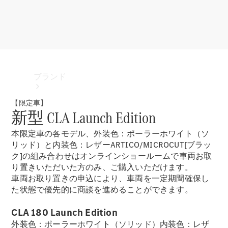
ブランド
【限定車】
新型 CLA Launch Edition
本限定車の各モデル、外装色：ポーラーホワイト（ソ
リッド）と内装色：レザーARTICO/MICROCUT[ブラッ
ク]の組み合わせはオンラインショールームで車両お取
り置きいただいた方のみ、ご購入いただけます。
ブランド
車両お取り置きの申込により、車両を一定期間確保し
た状態で優先的に商談を進めることができます。
CLA 180 Launch Edition
外装色：ポーラーホワイト（ソリッド）内装色：レザ