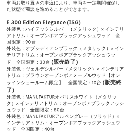
車両お取り置きの申込により、車両を一定期間確保し
た状態で商談を進めることができます。
フェア・イ
ベント キャ
E 300 Edition Elegance (ISG)
ンペーン
外装色：ハイテックシルバー（メタリック）× インテリ
Mercedes-
アトリム：オープンポアブラックアッシュウッド 全
Benz LIVE!
国限定：90台
Mercedes-
外装色：オブシディアンブラック（メタリック）× イン
Benz
テリアトリム：オープンポアブラックアッシュウッ
STUDIO
(販売終了)
ド 全国限定：30台
TOKYO
外装色：ヴェルデシルバー（メタリック）× インテリア
ディーラー
トリム：ブラウンオープンポアメープルウッド【オン
検索
(販売終
ラインショールーム限定】 全国限定：10台
ご購入相談
了)
電気自動車
外装色：MANUFAKTURオパリスホワイト（メタリッ
のご購入サ
ク）× インテリアトリム：オープンポアブラックアッシ
ポート
ュウッド 全国限定：80台
デジタルコ
外装色：MANUFAKTURアルペングレー（ソリッド）×
ンパニオン
インテリアトリム：オープンポアブラックアッシュウ
限定車ライ
ッド 全国限定：40台
ンアップ