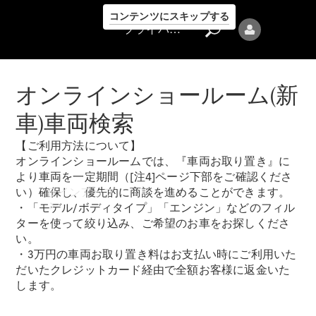
コンテンツにスキップする
プライバシーポリシー
オンラインショールーム(新
車)車両検索
【ご利用方法について】
プライバシ
オンラインショールームでは、『車両お取り置き』に
ーポリシー
より車両を一定期間（[注4]ページ下部をご確認くださ
ラインアップ
い）確保し、優先的に商談を進めることができます。
・「モデル/ボディタイプ」「エンジン」などのフィル
ターを使って絞り込み、ご希望のお車をお探しくださ
い。
・3万円の車両お取り置き料はお支払い時にご利用いた
だいたクレジットカード経由で全額お客様に返金いた
します。
Mercedes-Benz