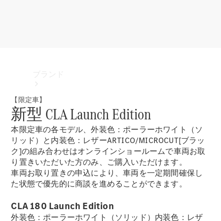
ブランド
【限定車】
新型 CLA Launch Edition
本限定車の各モデル、外装色：ポーラーホワイト（ソ
リッド）と内装色：レザーARTICO/MICROCUT[ブラッ
ク]の組み合わせはオンラインショールームで車両お取
り置きいただいた方のみ、ご購入いただけます。
ブランド
車両お取り置きの申込により、車両を一定期間確保し
た状態で優先的に商談を進めることができます。
CLA 180 Launch Edition
外装色：ポーラーホワイト（ソリッド）内装色：レザ