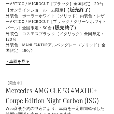
ーARTICO / MICROCUT［ブラック］全国限定：20台
(販売終了)
【オンラインショールーム限定】
外装色：ポーラーホワイト（ソリッド）内装色：レザ
歴史とブラ
ーARTICO / MICROCUT［ブラック / クリーンホワイト
ンド
(販売終了)
パール］全国限定：50台
Mercedes-
外装色：コスモスブラック（メタリック）全国限定：
AMG
120台
Mercedes-
外装色：MANUFAKTURアルペングレー（ソリッド）全
Maybach
国限定：160台
ALL TIME
STARS
> 車両を見る
Defining
Class
テクノロ
ジー
【限定車】
Mercedes-AMG CLE 53 4MATIC+
Coupe Edition Night Carbon (ISG)
Web商談予約の申込により、車両を一定期間確保した