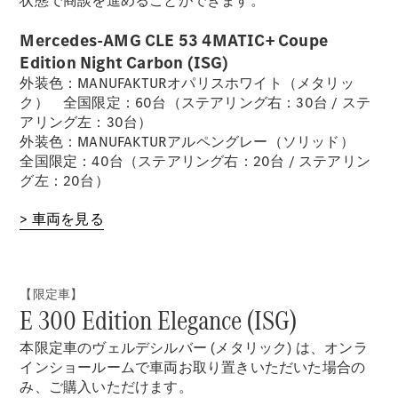
状態で商談を進めることができます。
デザイン＆
Mercedes-AMG CLE 53 4MATIC+ Coupe
コンセプト
Edition Night Carbon (ISG)
カー
外装色：MANUFAKTURオパリスホワイト（メタリッ
サステナビ
ク） 全国限定：60台（ステアリング右：30台 / ステ
リティ
アリング左：30台）
スポンサー
外装色：MANUFAKTURアルペングレー（ソリッド）
シップ /
全国限定：40台（ステアリング右：20台 / ステアリン
CSR
グ左：20台）
メルセデ
> 車両を見る
ス・ベン
ツ
【限定車】
E 300 Edition Elegance (ISG)
本限定車のヴェルデシルバー (メタリック) は、オンラ
インショールームで車両お取り置きいただいた場合の
み、ご購入いただけます。