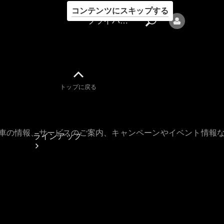
コンテンツにスキップする
プライバシーポリシー
トップに戻る
プライバシ
ーポリシー
古車の情報、サービスのご案内、キャンペーンやイベント情報
ラインアップ
Mercedes-Benz