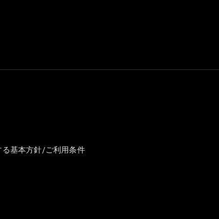
GLS
G-
電気
Class
G-Class
試乗リクエ
スト
オンライン
ショールー
ム
Stationwagon
する基本方針/ご利用条件
All
Stationwagon
CLA
Shooting
New
電気