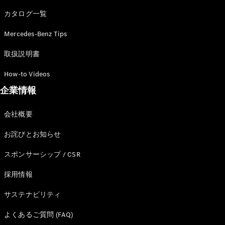
カタログ一覧
Mercedes-Benz Tips
All SUV
EQA
電気
取扱説明書
EQE
電気
SUV
How-to Videos
EQS
電気
企業情報
SUV
Mercedes-
Maybach
電気
会社概要
EQS SUV
GLA
お詫びとお知らせ
GLB
GLC
スポンサーシップ / CSR
GLC Coupé
GLE
採用情報
GLE Coupé
サステナビリティ
GLS
Mercedes-
よくあるご質問 (FAQ)
Maybach