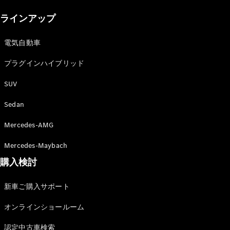
New models
ラインアップ
電気自動車モデル
プラグインハイブリッドモデル
電気自動車
プラグインハイブリッド
Sedan
SUV
Sedan
Mercedes-AMG
All Sedan
Mercedes-Maybach
CLA
購入検討
電気
Sedan
CLA
New
新車ご購入サポート
Sedan
C-Class
オンラインショールーム
Sedan
EQS
電気
認定中古車検索