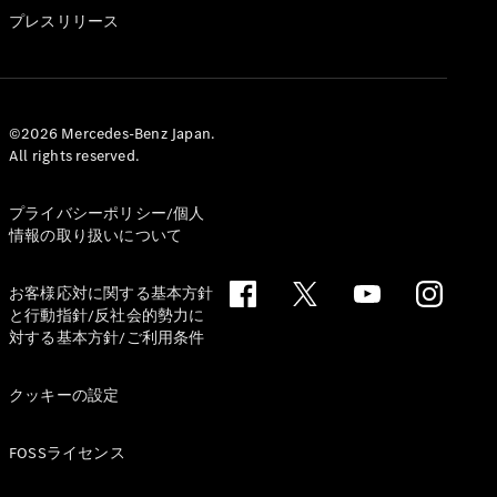
GLS
プレスリリース
G-
電気
Class
G-Class
試乗リクエ
©2026 Mercedes-Benz Japan.
All rights reserved.
スト
オンライン
ショールー
プライバシーポリシー/個人
ム
情報の取り扱いについて
Stationwagon
お客様応対に関する基本方針
と行動指針/反社会的勢力に
対する基本方針/ご利用条件
クッキーの設定
All
Stationwagon
FOSSライセンス
CLA
Shooting
New
電気