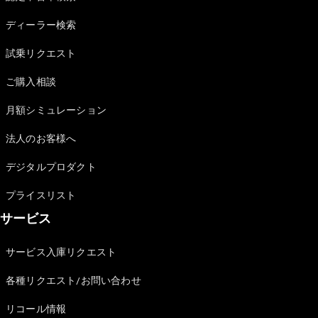
Sedan
E-Class
ディーラー検索
Sedan
S-Class
試乗リクエスト
New
Sedan
S-Class
ご購入相談
Sedan
New
Long
月額シミュレーション
Mercedes-
Maybach
New
法人のお客様へ
S-Class
デジタルプロダクト
試乗リクエ
プライスリスト
スト
サービス
オンライン
ショールー
ム
サービス入庫リクエスト
SUV
各種リクエスト/お問い合わせ
リコール情報