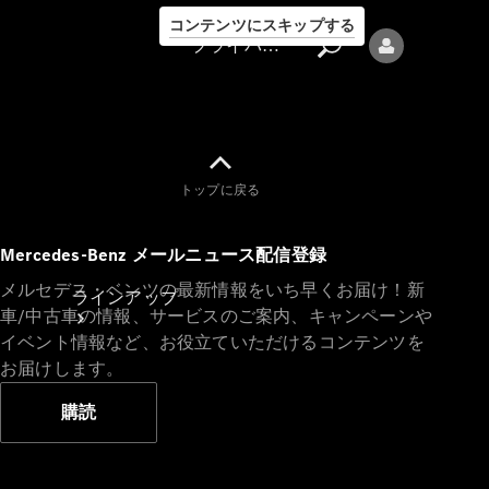
コンテンツにスキップする
プライバシーポリシー
トップに戻る
プライバシ
Mercedes-Benz メールニュース配信登録
ーポリシー
メルセデス・ベンツの最新情報をいち早くお届け！新
ラインアップ
車/中古車の情報、サービスのご案内、キャンペーンや
イベント情報など、お役立ていただけるコンテンツを
お届けします。
購読
Mercedes-Benz