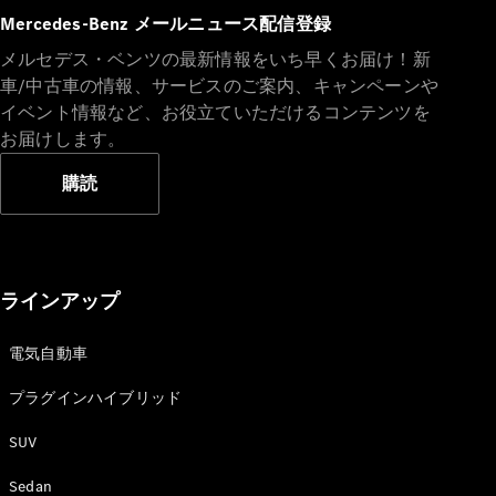
Sedan
Mercedes-Benz メールニュース配信登録
E-Class
Sedan
メルセデス・ベンツの最新情報をいち早くお届け！新
S-Class
車/中古車の情報、サービスのご案内、キャンペーンや
New
Sedan
イベント情報など、お役立ていただけるコンテンツを
S-Class
お届けします。
Sedan
New
Long
購読
Mercedes-
Maybach
New
S-Class
試乗リクエ
ラインアップ
スト
オンライン
電気自動車
ショールー
ム
プラグインハイブリッド
SUV
SUV
Sedan