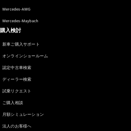
Mercedes-AMG
Mercedes-Maybach
All SUV
EQA
電気
購入検討
EQE
電気
SUV
新車ご購入サポート
EQS
電気
SUV
オンラインショールーム
Mercedes-
Maybach
電気
認定中古車検索
EQS SUV
GLA
ディーラー検索
GLB
GLC
試乗リクエスト
GLC Coupé
GLE
ご購入相談
GLE Coupé
GLS
月額シミュレーション
Mercedes-
Maybach
法人のお客様へ