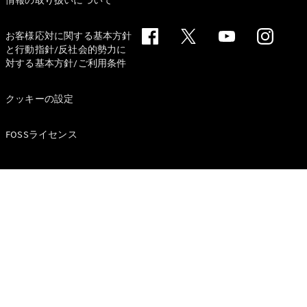
情報の取り扱いについて
お客様応対に関する基本方針
と行動指針/反社会的勢力に
対する基本方針/ご利用条件
All Compact
A-Class
クッキーの設定
B-Class
FOSSライセンス
試乗リクエ
スト
オンライン
ショールー
ム
Coupé