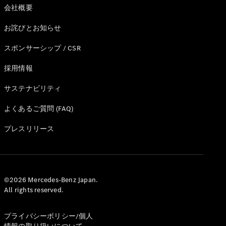
Brake
会社概要
CLA
Shooting
お詫びとお知らせ
New
Brake
C-Class
スポンサーシップ / CSR
Stationwagon
採用情報
C-Class All-
Terrain
サステナビリティ
E-Class
Stationwagon
よくあるご質問 (FAQ)
E-Class All-
Terrain
プレスリリース
試乗リクエ
スト
オンライン
©2026 Mercedes-Benz Japan.
ショールー
All rights reserved.
ム
Compact
プライバシーポリシー/個人