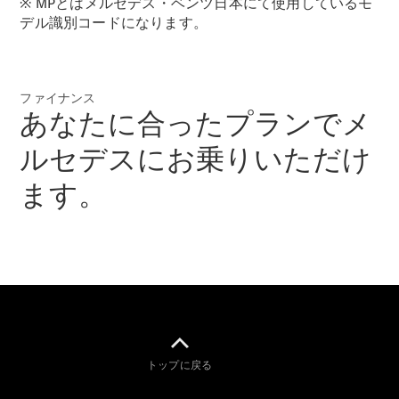
※ MPとはメルセデス・ベンツ日本にて使用しているモ
New models
デル識別コードになります。
電気自動車モデル
プラグインハイブリッドモデル
ファイナンス
あなたに合ったプランでメ
Sedan
ルセデスにお乗りいただけ
ます。
All Sedan
CLA
電気
Sedan
CLA
New
Sedan
C-Class
Sedan
トップに戻る
EQS
電気