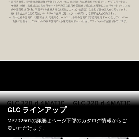
GLS
G-
電気
Class
G-Class
試乗リクエ
スト
オンライン
ショールー
ム
Stationwagon
GLC ラインアップ
All
MP202601の詳細はページ下部のカタログ情報からご
Stationwagon
覧いただけます。
CLA
Shooting
New
電気