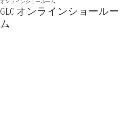
オンラインショールーム
故障や事故
GLC オンラインショールー
の際のサポ
ート
ム
保険
Mercedes-
Benz Rent
Mercedes-
Benz アプリ
各種リクエ
スト/お問
い合わせ
取扱説明書