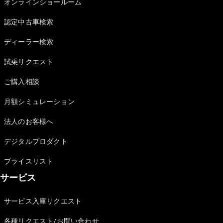
オンラインショールーム
認定中古車検索
フェア・イ
ベント キャ
ディーラー検索
ンペーン
Mercedes-
試乗リクエスト
Benz LIVE!
Mercedes-
ご購入相談
Benz
STUDIO
月額シミュレーション
TOKYO
ディーラー
法人のお客様へ
検索
デジタルプロダクト
ご購入相談
電気自動車
プライスリスト
のご購入サ
ポート
サービス
デジタルコ
ンパニオン
サービス入庫リクエスト
限定車ライ
ンアップ
各種リクエスト/お問い合わせ