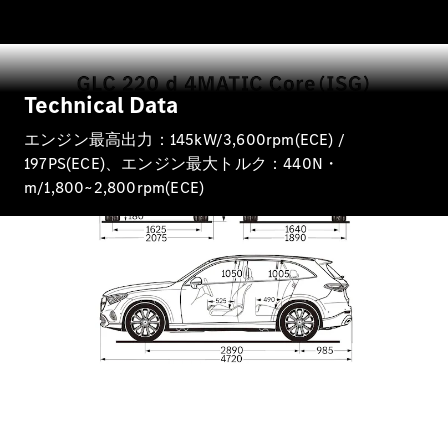
All Coupé
CLE Coupé
Mercedes-
AMG GT
Coupé
Technical Data
Mercedes-
AMG GT 4-
エンジン最高出力：145kW/3,600rpm(ECE) /
Door-Coupé
197PS(ECE)、エンジン最大トルク：440N・
Mercedes-
m/1,800~2,800rpm(ECE)
AMG GT
New
電気
4-Door-
Coupé
試乗リクエ
スト
オンライン
ショールー
ム
Cabriolet/Roadster