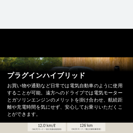
All SUV
EQA
電気
EQE
電気
SUV
EQS
電気
SUV
Mercedes-
Maybach
電気
EQS SUV
プラグインハイブリッド
GLA
GLB
お買い物や通勤など日常では電気自動車のように使用
GLC
することが可能。遠方へのドライブでは電気モーター
GLC Coupé
とガソリンエンジンのメリットを掛け合わせ、航続距
GLE
離や充電時間を気にせず、安心してお乗りいただくこ
GLE Coupé
とができます。
GLS
Mercedes-
Maybach