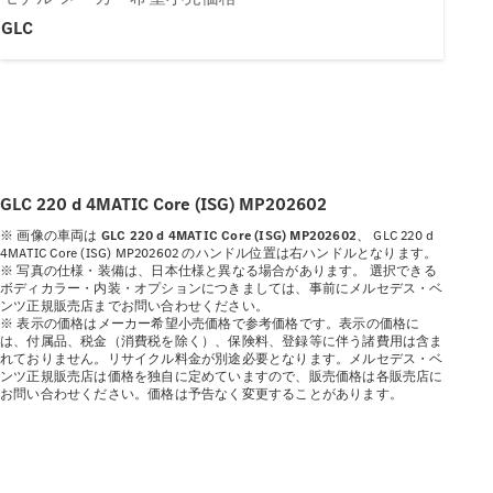
New models
GLC
電気自動車モデル
プラグインハイブリッドモデル
Sedan
GLC 220 d 4MATIC Core (ISG) MP202602
※ 画像の車両は
GLC 220 d 4MATIC Core (ISG) MP202602
、
GLC 220 d
4MATIC Core (ISG) MP202602 のハンドル位置は右ハンドルとなります。
※ 写真の仕様・装備は、日本仕様と異なる場合があります。
選択できる
ボディカラー・内装・オプションにつきましては、事前にメルセデス・ベ
ンツ正規販売店までお問い合わせください。
All Sedan
※ 表示の価格はメーカー希望小売価格で参考価格です。表示の価格に
CLA
は、付属品、税金（消費税を除く）、保険料、登録等に伴う諸費用は含ま
電気
Sedan
れておりません。リサイクル料金が別途必要となります。メルセデス・ベ
ンツ正規販売店は価格を独自に定めていますので、販売価格は各販売店に
CLA
New
お問い合わせください。価格は予告なく変更することがあります。
Sedan
C-Class
Sedan
EQS
電気