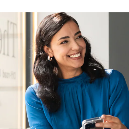
Mercedes-
Benz
Accessories
ウォールユ
ニット
Mercedes-
Benz
Collection
カーケア
サービス