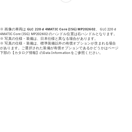
ショールー
ム
認定中古車
検索
※ 画像の車両は
GLC 220 d 4MATIC Core (ISG) MP202602
、
GLC 220 d
4MATIC Core (ISG) MP202602 のハンドル位置は右ハンドルとなります。
※ 写真の仕様・装備は、日本仕様と異なる場合があります。
フェア・イ
※ 写真の仕様・装備は、標準装備以外の有償オプションが含まれる場合
ベント キャ
があります。ご選択された装備が有償オプションであるかどうかはページ
ンペーン
下部の【カタログ情報】のData Informationをご参照ください。
ファイナン
ス(リース/
ローン)
法人のお客
様へ
認定中古車
とは
買取サービ
ス
見積シミュ
レーション