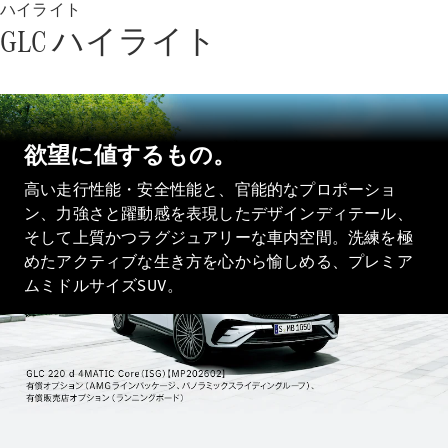
Sedan
ハイライト
E-Class
GLC ハイライト
Sedan
S-Class
New
Sedan
S-Class
Sedan
New
Long
欲望に値するもの。
Mercedes-
高い走行性能・安全性能と、官能的なプロポーショ
Maybach
New
S-Class
ン、力強さと躍動感を表現したデザインディテール、
そして上質かつラグジュアリーな車内空間。洗練を極
めたアクティブな生き方を心から愉しめる、プレミア
試乗リクエ
ムミドルサイズSUV。
スト
オンライン
ショールー
ム
SUV