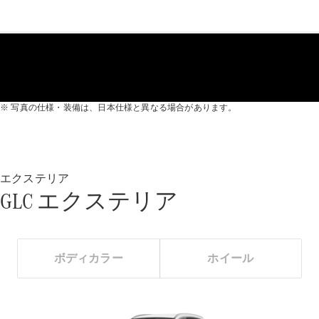
All
Cabriolet/Roadster
CLE
※ 写真の仕様・装備は、日本仕様と異なる場合があります。
Cabriolet
Mercedes-
AMG SL
Roadster
Mercedes-
エクステリア
Maybach SL
GLC エクステリア
試乗リクエ
スト
ボディカラー
ホイール
オンライン
ショールー
ム
Mini Van