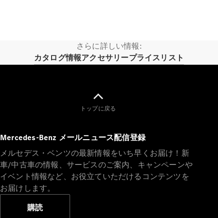
歴史とブラ
さらに詳しい情報:
ンド
Mercedes-
カタログ情報
アクセサリー
プライスリスト
AMG
Mercedes-
Maybach
ALL TIME
STARS
トップに戻る
Defining
Class
Mercedes-Benz メールニュース配信登録
テクノロ
ジー
メルセデス・ベンツの最新情報をいち早くお届け！新
車/中古車の情報、サービスのご案内、キャンペーンや
イベント情報など、お役立ていただけるコンテンツを
お届けします。
購読