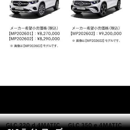
Brake
CLA
Shooting
New
Brake
C-Class
Stationwagon
C-Class All-
Terrain
E-Class
Stationwagon
E-Class All-
Terrain
試乗リクエ
スト
オンライン
ショールー
ム
Compact