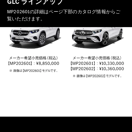
GLC ラインアップ
MP202601の詳細はページ下部のカタログ情報からご
覧いただけます。
All Compact
A-Class
B-Class
試乗リクエ
スト
オンライン
ショールー
ム
Coupé