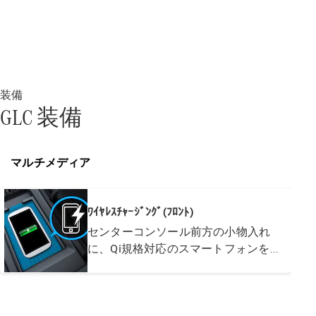
試乗リクエ
スト
デジタルプ
ロダクト
装備
サービスプ
GLC 装備
ログラム
アクセサ
リー/コレ
マルチメディア
クション
ﾜｲﾔﾚｽﾁｬｰｼﾞﾝｸﾞ(ﾌﾛﾝﾄ)
センターコンソール前方の小物入れ
に、Qi規格対応のスマートフォンを置
いておくだけで充電が可能。
移動中に手軽に充電できます。