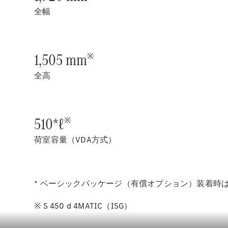
全幅
1,505 mm
※
全高
510*ℓ
※
荷室容量（VDA方式）
* ベーシックパッケージ（有償オプション）装着時は
※ S 450 d 4MATIC（ISG）