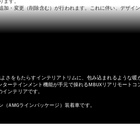
ります。
や追加・変更（削除含む）が行われます。これに伴い、デザイ
All SUV
EQA
電気
EQE
電気
SUV
EQS
電気
SUV
Mercedes-
Maybach
電気
EQS SUV
心地よさをもたらすインテリアトリムに、包み込まれるような暖
GLA
ンターテインメント機能が手元で操れるMBUXリアリモートコ
GLB
のインテリアです。
GLC
GLC Coupé
オプション（AMGラインパッケージ）装着車です。
GLE
GLE Coupé
GLS
Mercedes-
Maybach