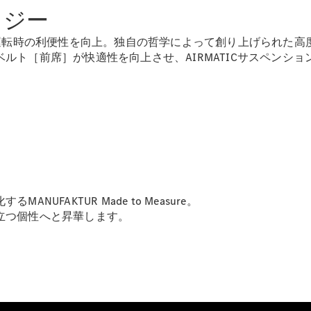
Brake
ノロジー
CLA
Shooting
New
運転時の利便性を向上。独自の哲学によって創り上げられた高度な
Brake
ルト［前席］が快適性を向上させ、AIRMATICサスペンシ
C-Class
Stationwagon
C-Class All-
Terrain
E-Class
Stationwagon
E-Class All-
Terrain
FAKTUR Made to Measure。
試乗リクエ
立つ個性へと昇華します。
スト
オンライン
ショールー
ム
Compact