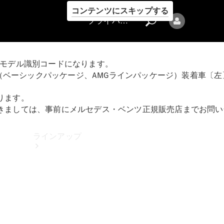
コンテンツにスキップする
プライバシーポリシー
るモデル識別コードになります。
ション（ベーシックパッケージ、AMGラインパッケージ）装着車〔左〕、S 
ります。
つきましては、事前にメルセデス・ベンツ正規販売店までお問
プライバシ
ーポリシー
ラインアップ
Mercedes-Benz