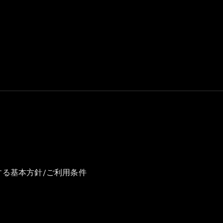
All Compact
A-Class
B-Class
試乗リクエ
スト
オンライン
ショールー
ム
Coupé
する基本方針/ご利用条件