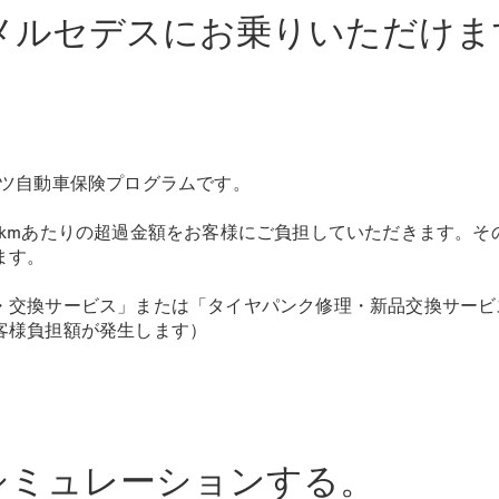
New models
メルセデスにお乗りいただけま
電気自動車モデル
プラグインハイブリッドモデル
Sedan
ンツ自動車保険プログラムです。
1kmあたりの超過金額をお客様にご負担していただきます。そ
ます。
・交換サービス」または「タイヤパンク修理・新品交換サービ
All Sedan
客様負担額が発生します）
CLA
電気
Sedan
CLA
New
Sedan
C-Class
Sedan
シミュレーションする。
EQS
電気