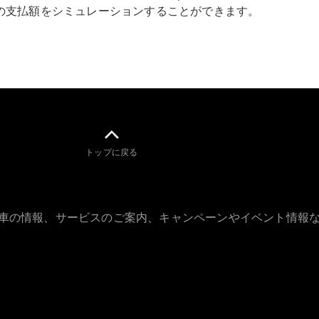
Sedan
の支払額をシミュレーションすることができます。
E-Class
Sedan
S-Class
New
Sedan
S-Class
Sedan
New
Long
Mercedes-
Maybach
New
S-Class
トップに戻る
試乗リクエ
スト
古車の情報、サービスのご案内、キャンペーンやイベント情報
オンライン
ショールー
ム
SUV